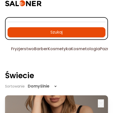
Szukaj
Fryzjerstwo
Barber
Kosmetyka
Kosmetologia
Pazno
Świecie
Domyślnie
Sortowanie