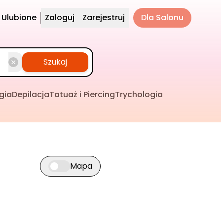
Ulubione
Zaloguj
Zarejestruj
Dla Salonu
Szukaj
gia
Depilacja
Tatuaż i Piercing
Trychologia
Mapa
Przełącz widok mapy