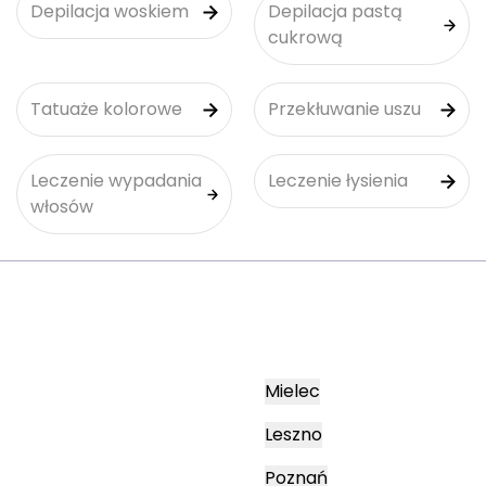
Depilacja woskiem
Depilacja pastą
cukrową
Tatuaże kolorowe
Przekłuwanie uszu
Leczenie wypadania
Leczenie łysienia
włosów
Mielec
Leszno
Poznań