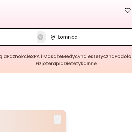
gia
Paznokcie
SPA i Masaże
Medycyna estetyczna
Podolo
Fizjoterapia
Dietetyka
Inne