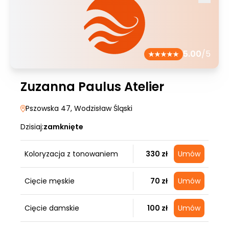
5.00
/5
Zuzanna Paulus Atelier
Pszowska 47
, Wodzisław Śląski
Dzisiaj:
zamknięte
Koloryzacja z tonowaniem
330 zł
Umów
Cięcie męskie
70 zł
Umów
Cięcie damskie
100 zł
Umów