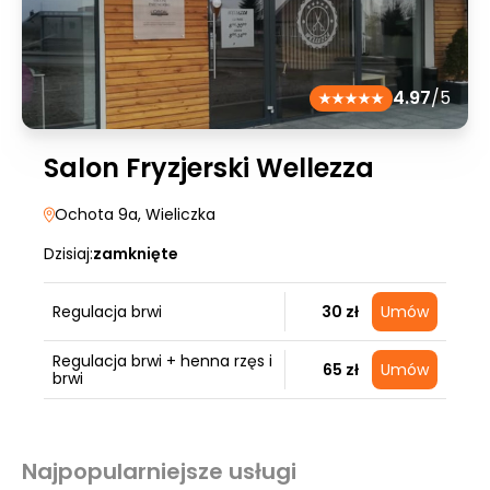
4.97
/5
Salon Fryzjerski Wellezza
Ochota 9a
, Wieliczka
Dzisiaj:
zamknięte
Regulacja brwi
30 zł
Umów
Regulacja brwi + henna rzęs i
65 zł
Umów
brwi
Najpopularniejsze usługi