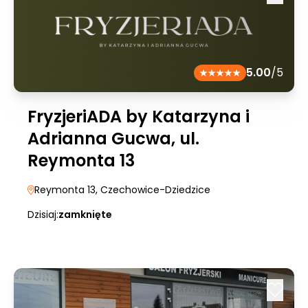
5.00
/5
FryzjeriADA by Katarzyna i
Adrianna Gucwa, ul.
Reymonta 13
Reymonta 13
, Czechowice-Dziedzice
Dzisiaj:
zamknięte