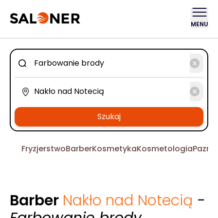
MENU
Szukaj
Fryzjerstwo
Barber
Kosmetyka
Kosmetologia
Pazno
Barber
Nakło nad Notecią
-