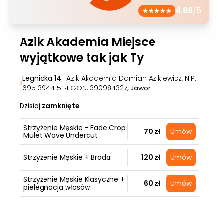
4.88
/5
Azik Akademia Miejsce
wyjątkowe tak jak Ty
Legnicka 14
| Azik Akademia Damian Azikiewicz, NIP:
6951394415 REGON: 390984327
, Jawor
Dzisiaj:
zamknięte
Strzyżenie Męskie - Fade Crop
70 zł
Umów
Mulet Wave Undercut
Strzyżenie Męskie + Broda
120 zł
Umów
Strzyżenie Męskie Klasyczne +
60 zł
Umów
pielegnacja włosów