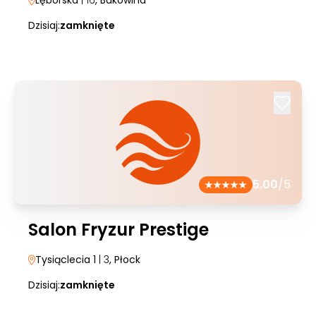
Lęborska
| 16
, Bukowina
Dzisiaj:
zamknięte
5.00
/5
Salon Fryzur Prestige
Tysiąclecia 1
| 3
, Płock
Dzisiaj:
zamknięte