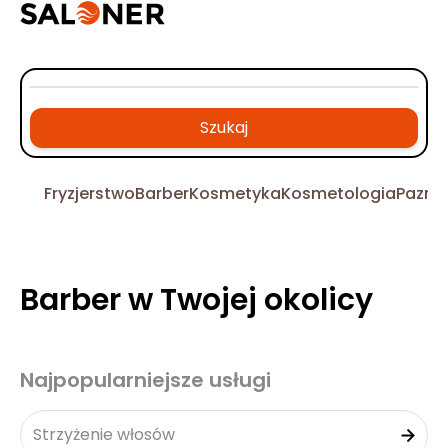
Szukaj
Fryzjerstwo
Barber
Kosmetyka
Kosmetologia
Pazno
Barber w Twojej okolicy
Najpopularniejsze usługi
Strzyżenie włosów