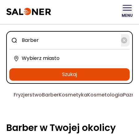
MENU
Szukaj
Fryzjerstwo
Barber
Kosmetyka
Kosmetologia
Pazno
Barber w Twojej okolicy