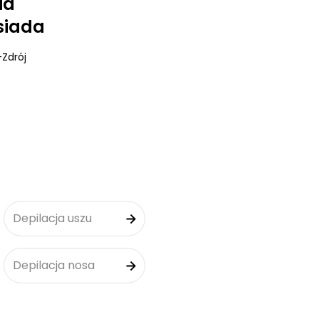
ia
siada
-Zdrój
Depilacja uszu
Depilacja nosa