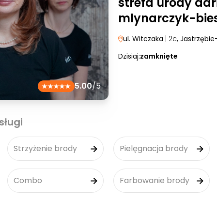
strefa urody dar
mlynarczyk-bie
ul. Witczaka
| 2c
, Jastrzębie
Dzisiaj:
zamknięte
5.00
/5
sługi
Strzyżenie brody
Pielęgnacja brody
Combo
Farbowanie brody