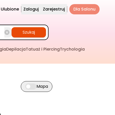
Ulubione
Zaloguj
Zarejestruj
Dla Salonu
Szukaj
gia
Depilacja
Tatuaż i Piercing
Trychologia
Mapa
Przełącz widok mapy