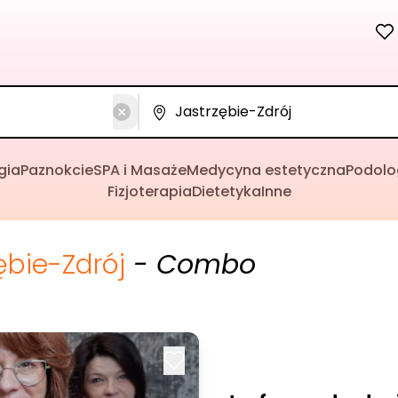
gia
Paznokcie
SPA i Masaże
Medycyna estetyczna
Podolo
Fizjoterapia
Dietetyka
Inne
ębie-Zdrój
- Combo