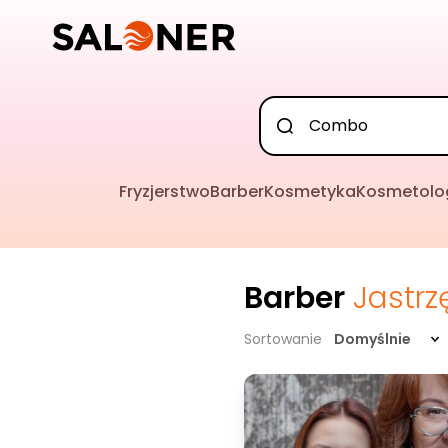
Fryzjerstwo
Barber
Kosmetyka
Kosmetolo
Barber
Jastrz
Sortowanie
Domyślnie