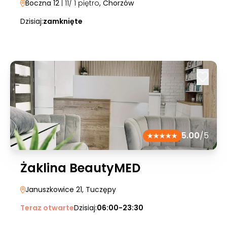
Boczna 12
| 11/ 1 piętro
, Chorzów
Dzisiaj:
zamknięte
5.00
/5
Żaklina BeautyMED
Januszkowice 21
, Tuczępy
Teraz otwarte
Dzisiaj:
06:00-23:30