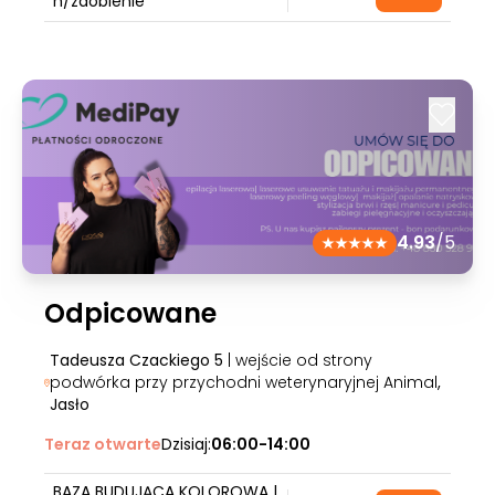
h/zdobienie
4.93
/5
Odpicowane
Tadeusza Czackiego 5
| wejście od strony
podwórka przy przychodni weterynaryjnej Animal
,
Jasło
Teraz otwarte
Dzisiaj:
06:00-14:00
BAZA BUDUJĄCA KOLOROWA |