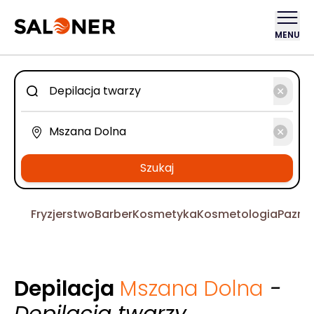
MENU
Szukaj
Fryzjerstwo
Barber
Kosmetyka
Kosmetologia
Pazno
Depilacja
Mszana Dolna
-