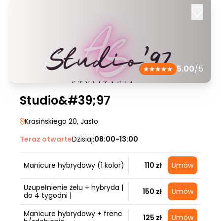
5.00
/5
Studio&#39;97
Krasińskiego 20
, Jasło
Teraz otwarte
Dzisiaj:
08:00-13:00
Manicure hybrydowy (1 kolor)
110 zł
Umów
Uzupełnienie żelu + hybryda |
150 zł
Umów
do 4 tygodni |
Manicure hybrydowy + frenc
125 zł
Umów