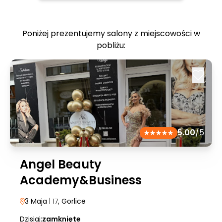
Poniżej prezentujemy salony z miejscowości w
pobliżu:
5.00
/5
Angel Beauty
Academy&Business
3 Maja
| 17
, Gorlice
Dzisiaj:
zamknięte