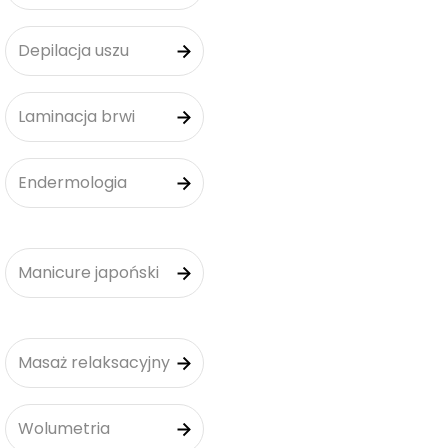
Depilacja uszu
Laminacja brwi
Endermologia
Manicure japoński
Masaż relaksacyjny
Wolumetria