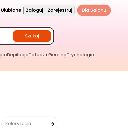
Ulubione
Zaloguj
Zarejestruj
Dla Salonu
Szukaj
gia
Depilacja
Tatuaż i Piercing
Trychologia
Koloryzacja