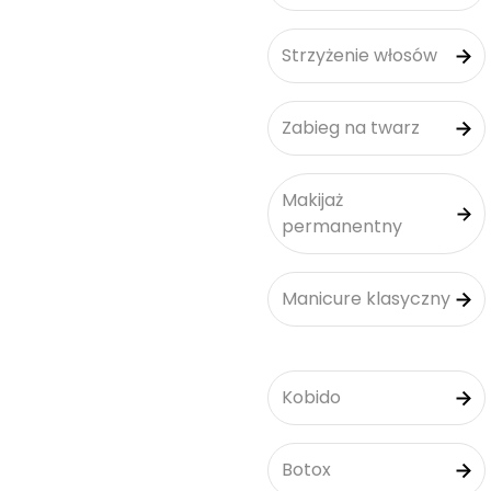
Strzyżenie włosów
Zabieg na twarz
Makijaż
permanentny
Manicure klasyczny
Kobido
Botox