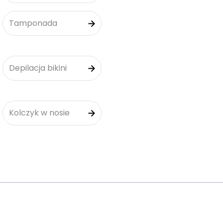
Tamponada
Depilacja bikini
Kolczyk w nosie