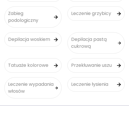
Zabieg
Leczenie grzybicy
podologiczny
Depilacja woskiem
Depilacja pastą
cukrową
Tatuaże kolorowe
Przekłuwanie uszu
Leczenie wypadania
Leczenie łysienia
włosów