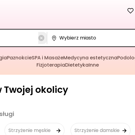
gia
Paznokcie
SPA i Masaże
Medycyna estetyczna
Podolo
Fizjoterapia
Dietetyka
Inne
w Twojej okolicy
sługi
Strzyżenie męskie
Strzyżenie damskie