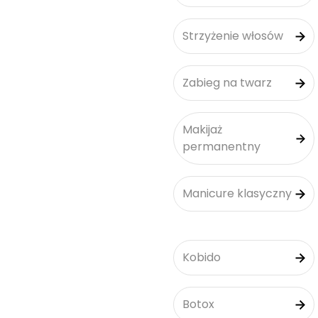
Strzyżenie włosów
Zabieg na twarz
Makijaż
permanentny
Manicure klasyczny
Kobido
Botox