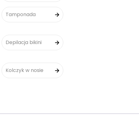
Tamponada
Depilacja bikini
Kolczyk w nosie