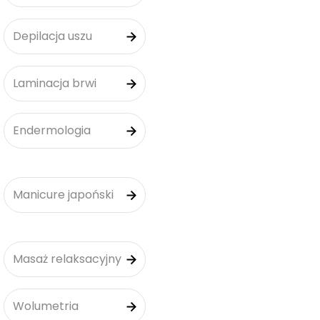
Depilacja uszu
Laminacja brwi
Endermologia
Manicure japoński
Masaż relaksacyjny
Wolumetria