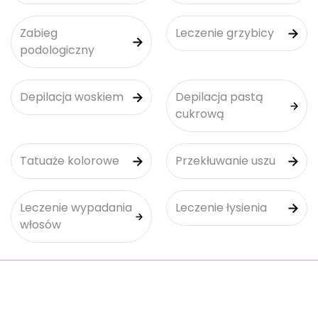
Zabieg
Leczenie grzybicy
podologiczny
Depilacja woskiem
Depilacja pastą
cukrową
Tatuaże kolorowe
Przekłuwanie uszu
Leczenie wypadania
Leczenie łysienia
włosów