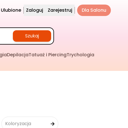
Ulubione
Zaloguj
Zarejestruj
Dla Salonu
Szukaj
gia
Depilacja
Tatuaż i Piercing
Trychologia
Koloryzacja