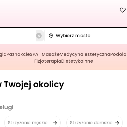
gia
Paznokcie
SPA i Masaże
Medycyna estetyczna
Podolo
Fizjoterapia
Dietetyka
Inne
w Twojej okolicy
sługi
Strzyżenie męskie
Strzyżenie damskie