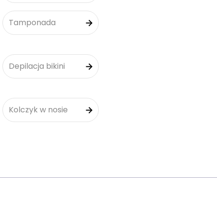
Tamponada
Depilacja bikini
Kolczyk w nosie