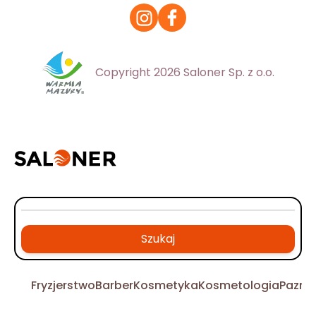
Copyright 2026 Saloner Sp. z o.o.
Szukaj
Fryzjerstwo
Barber
Kosmetyka
Kosmetologia
Pazno