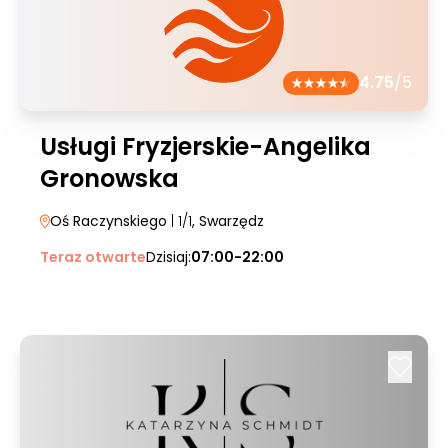
4.75
/5
Usługi Fryzjerskie-Angelika
Gronowska
Oś Raczynskiego
| 1/1
, Swarzędz
Teraz otwarte
Dzisiaj:
07:00-22:00