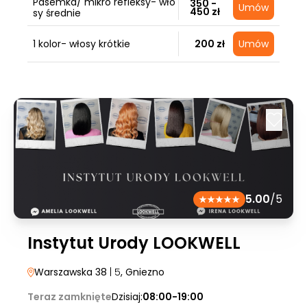
Pasemka/ mikro refleksy- wło
350 -
Umów
450 zł
sy średnie
1 kolor- włosy krótkie
200 zł
Umów
5.00
/5
Instytut Urody LOOKWELL
Warszawska 38
| 5
, Gniezno
Teraz zamknięte
Dzisiaj:
08:00-19:00