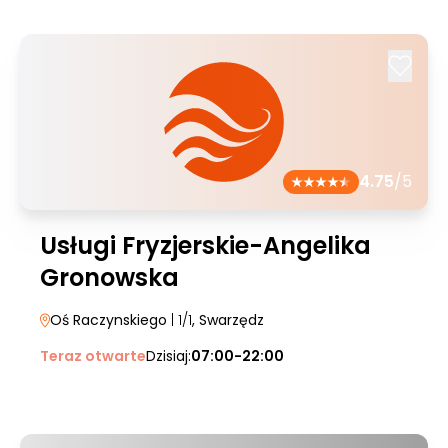
4.75
/5
Usługi Fryzjerskie-Angelika
Gronowska
Oś Raczynskiego
| 1/1
, Swarzędz
Teraz otwarte
Dzisiaj:
07:00-22:00