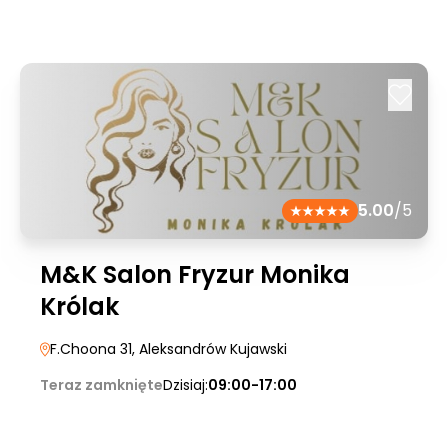
5.00
/5
M&K Salon Fryzur Monika
Królak
F.Choona 31
, Aleksandrów Kujawski
Teraz zamknięte
Dzisiaj:
09:00-17:00