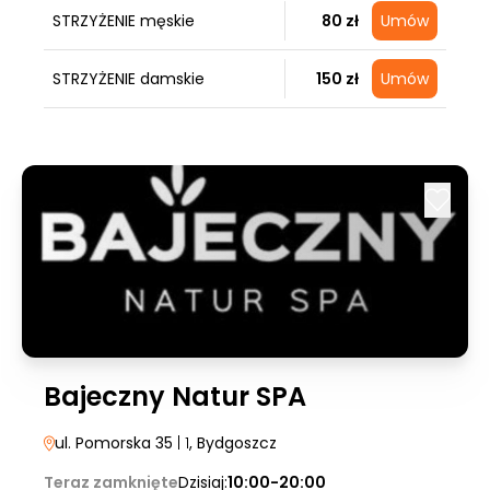
STRZYŻENIE męskie
80 zł
Umów
STRZYŻENIE damskie
150 zł
Umów
Bajeczny Natur SPA
ul. Pomorska 35
| 1
, Bydgoszcz
Teraz zamknięte
Dzisiaj:
10:00-20:00