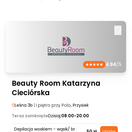
4.94
/5
Beauty Room Katarzyna
Cieciórska
Leśna 3b
| I piętro przy Polo
, Przysiek
Teraz zamknięte
Dzisiaj:
08:00-20:00
Depilacja woskiem - wąsik/ br
50 zł
Umów