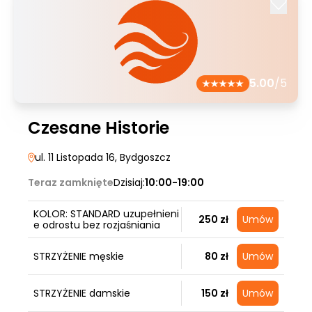
5.00
/5
Czesane Historie
ul. 11 Listopada 16
, Bydgoszcz
Teraz zamknięte
Dzisiaj:
10:00-19:00
KOLOR: STANDARD uzupełnieni
250 zł
Umów
e odrostu bez rozjaśniania
STRZYŻENIE męskie
80 zł
Umów
STRZYŻENIE damskie
150 zł
Umów