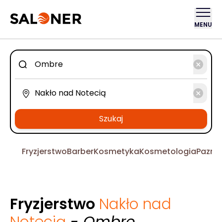
MENU
Szukaj
Fryzjerstwo
Barber
Kosmetyka
Kosmetologia
Pazno
Fryzjerstwo
Nakło nad