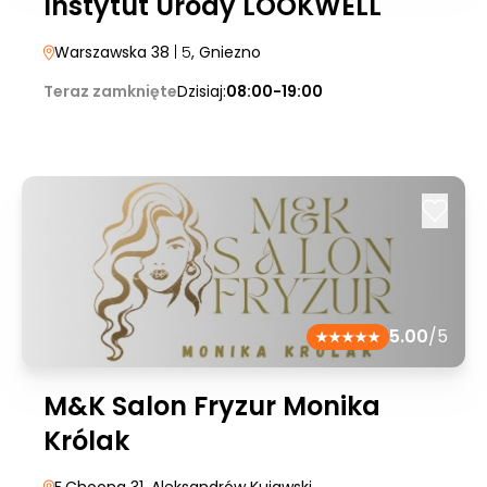
Instytut Urody LOOKWELL
Warszawska 38
| 5
, Gniezno
Teraz zamknięte
Dzisiaj:
08:00-19:00
5.00
/5
M&K Salon Fryzur Monika
Królak