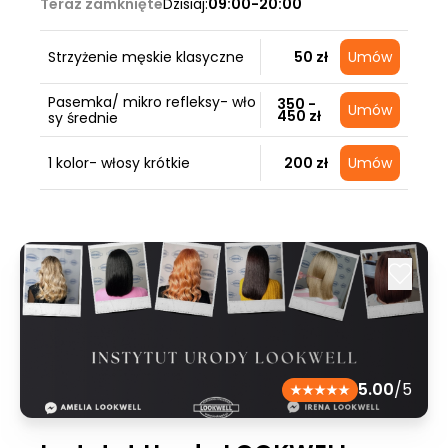
Teraz zamknięte
Dzisiaj:
09:00-20:00
Strzyżenie męskie klasyczne
50 zł
Umów
Pasemka/ mikro refleksy- wło
350 -
Umów
450 zł
sy średnie
1 kolor- włosy krótkie
200 zł
Umów
5.00
/5