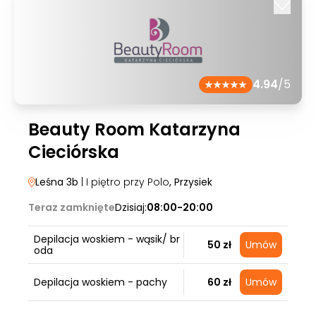
4.94
/5
Beauty Room Katarzyna
Cieciórska
Leśna 3b
| I piętro przy Polo
, Przysiek
Teraz zamknięte
Dzisiaj:
08:00-20:00
Depilacja woskiem - wąsik/ br
50 zł
Umów
oda
Depilacja woskiem - pachy
60 zł
Umów