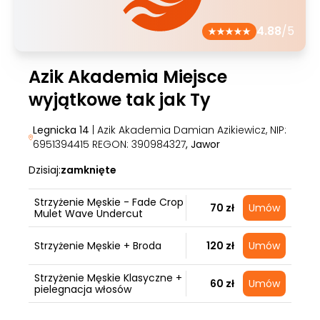
4.88
/5
Azik Akademia Miejsce
wyjątkowe tak jak Ty
Legnicka 14
| Azik Akademia Damian Azikiewicz, NIP:
6951394415 REGON: 390984327
, Jawor
Dzisiaj:
zamknięte
Strzyżenie Męskie - Fade Crop
70 zł
Umów
Mulet Wave Undercut
Strzyżenie Męskie + Broda
120 zł
Umów
Strzyżenie Męskie Klasyczne +
60 zł
Umów
pielegnacja włosów