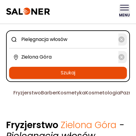
MENU
Szukaj
Fryzjerstwo
Barber
Kosmetyka
Kosmetologia
Pazno
Fryzjerstwo
Zielona Góra
-