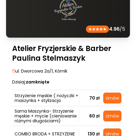
4.96
/5
Atelier Fryzjerskie & Barber
Paulina Stelmaszyk
ul. Dworcowa 2a/1
, Kórnik
Dzisiaj:
zamknięte
Strzyżenie męskie ( nożyczki +
70 zł
Umów
maszynka + stylizacja
Sama Maszynka- Strzyżenie
męskie + mycie (cieniowanie
60 zł
Umów
różnymi długościami)
COMBO BRODA + STRZYŻENIE
130 zł
Umów