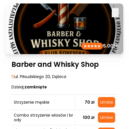
5.00
/5
Barber and Whisky Shop
ul. Piłsudskiego 20
, Dębica
Dzisiaj:
zamknięte
Strzyżenie męskie
70 zł
Umów
Combo strzyżenie włosów i br
100 zł
Umów
ody