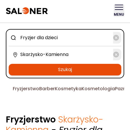
MENU
Szukaj
Fryzjerstwo
Barber
Kosmetyka
Kosmetologia
Pazno
Fryzjerstwo
Skarżysko-