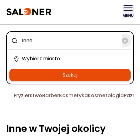
MENU
Szukaj
Fryzjerstwo
Barber
Kosmetyka
Kosmetologia
Pazno
Inne w Twojej okolicy