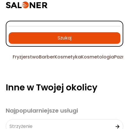
Szukaj
Fryzjerstwo
Barber
Kosmetyka
Kosmetologia
Pazno
Inne w Twojej okolicy
Najpopularniejsze usługi
Strzyżenie