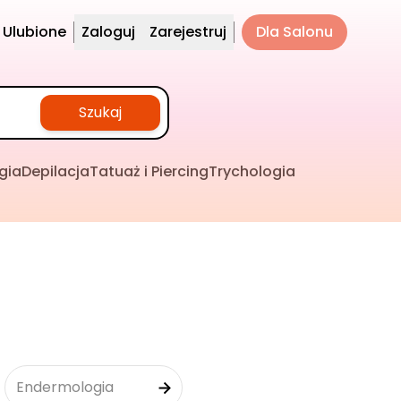
Ulubione
Zaloguj
Zarejestruj
Dla Salonu
Szukaj
gia
Depilacja
Tatuaż i Piercing
Trychologia
Endermologia