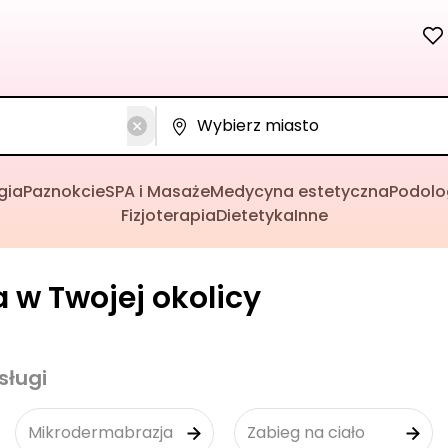
gia
Paznokcie
SPA i Masaże
Medycyna estetyczna
Podolo
Fizjoterapia
Dietetyka
Inne
 w Twojej okolicy
sługi
Mikrodermabrazja
Zabieg na ciało