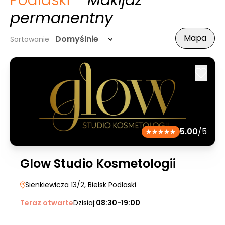
Podlaski
- Makijaż
permanentny
Mapa
Domyślnie
Sortowanie
5.00
/5
Glow Studio Kosmetologii
Sienkiewicza 13/2
, Bielsk Podlaski
Teraz otwarte
Dzisiaj:
08:30-19:00