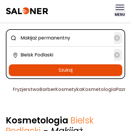
MENU
Szukaj
Fryzjerstwo
Barber
Kosmetyka
Kosmetologia
Pazno
Kosmetologia
Bielsk