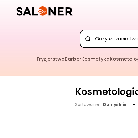
Fryzjerstwo
Barber
Kosmetyka
Kosmetolo
Kosmetologi
Sortowanie
Domyślnie