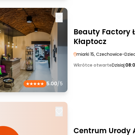
Beauty Factory 
Kłaptocz
miarki 15
, Czechowice-Dzie
Wkrótce otwarte
Dzisiaj:
08:
5.00
/5
Centrum Urody 