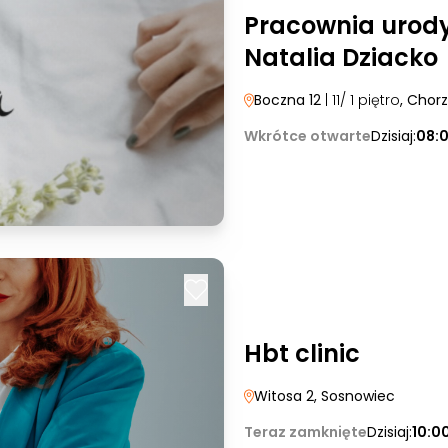
Pracownia uro
Natalia Dziacko
Boczna 12
| 11/ 1 piętro
, Chor
Wkrótce otwarte
Dzisiaj:
08:
Hbt clinic
Witosa 2
, Sosnowiec
Teraz zamknięte
Dzisiaj:
10:0