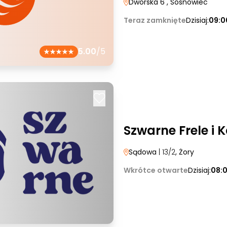
Dworska 6
, Sosnowiec
Teraz zamknięte
Dzisiaj:
09:0
5.00
/5
Szwarne Frele i 
Sądowa
| 13/2
, Żory
Wkrótce otwarte
Dzisiaj:
08: