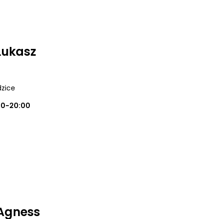
Łukasz
dzice
00-20:00
Agness