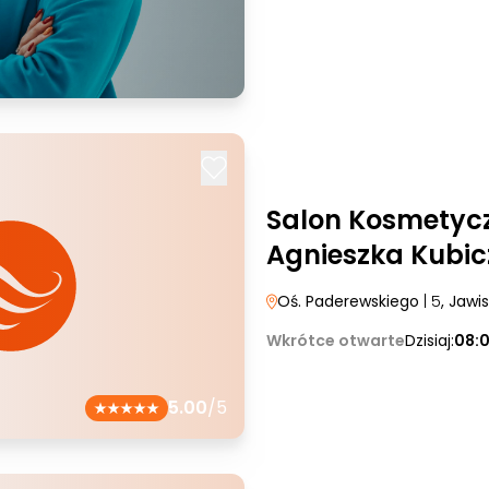
Salon Kosmetyc
Agnieszka Kubic
Oś. Paderewskiego
| 5
, Jawi
Wkrótce otwarte
Dzisiaj:
08:
5.00
/5