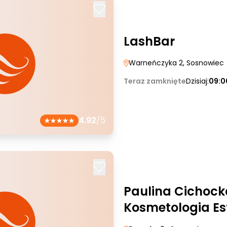
LashBar
Warneńczyka 2
, Sosnowiec
Teraz zamknięte
Dzisiaj:
09:0
4.92
/5
Paulina Cichock
Kosmetologia Es