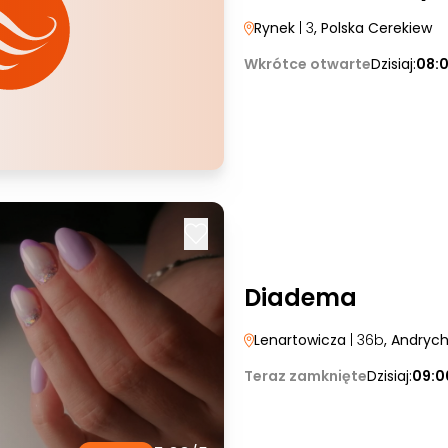
Rynek
| 3
, Polska Cerekiew
Wkrótce otwarte
Dzisiaj:
08:0
Diadema
Lenartowicza
| 36b
, Andryc
Teraz zamknięte
Dzisiaj:
09:0