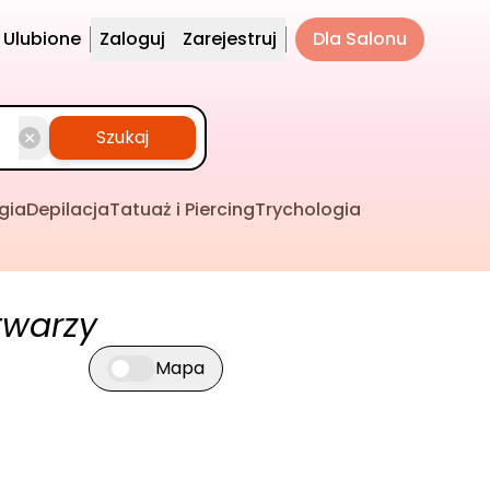
Ulubione
Zaloguj
Zarejestruj
Dla Salonu
Szukaj
gia
Depilacja
Tatuaż i Piercing
Trychologia
twarzy
Mapa
Przełącz widok mapy