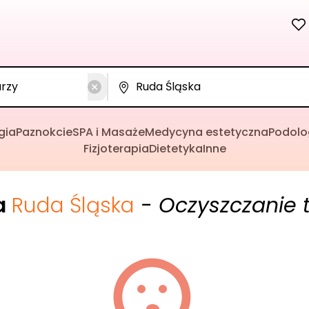
gia
Paznokcie
SPA i Masaże
Medycyna estetyczna
Podolo
Fizjoterapia
Dietetyka
Inne
a
Ruda Śląska
- Oczyszczanie 