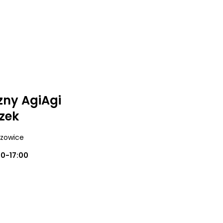
zny AgiAgi
zek
szowice
00-17:00