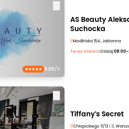
AS Beauty Aleks
Suchocka
Modlińska 154
, Jabłonna
Teraz otwarte
Dzisiaj:
08:00-
5.00
/5
Tiffanyˈs Secret
Chłopickiego 11/13
| 3
, Wars