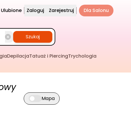
Ulubione
Zaloguj
Zarejestruj
Dla Salonu
Szukaj
gia
Depilacja
Tatuaż i Piercing
Trychologia
rowy
Mapa
Przełącz widok mapy