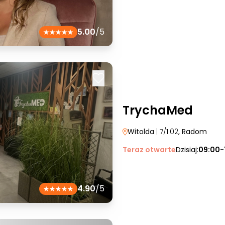
5.00
/5
TrychaMed
Witolda
| 7/1.02
, Radom
Teraz otwarte
Dzisiaj:
09:00-
4.90
/5