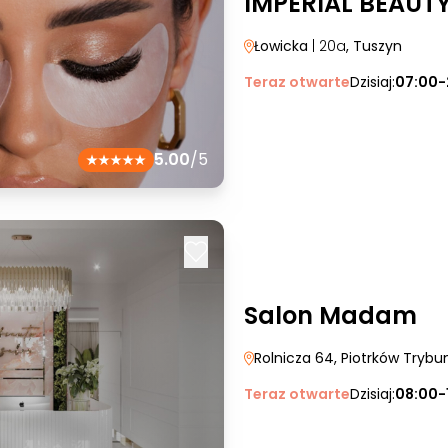
IMPERIAL BEAUT
Łowicka
| 20a
, Tuszyn
Teraz otwarte
Dzisiaj:
07:00-
5.00
/5
Salon Madam
Rolnicza 64
, Piotrków Trybun
Teraz otwarte
Dzisiaj:
08:00-