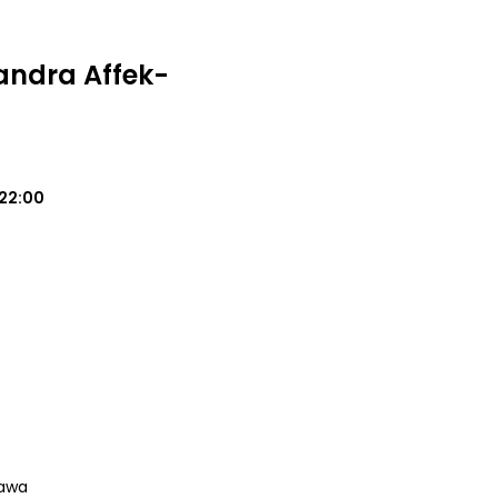
andra Affek-
22:00
zawa