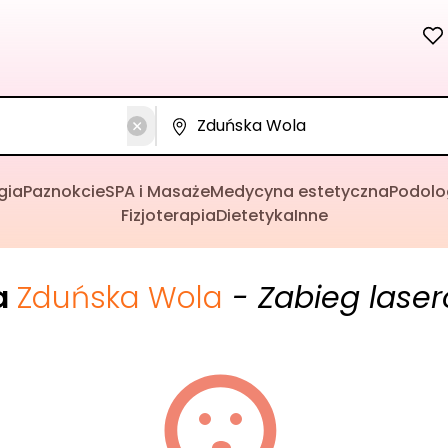
gia
Paznokcie
SPA i Masaże
Medycyna estetyczna
Podolo
Fizjoterapia
Dietetyka
Inne
a
Zduńska Wola
- Zabieg lase