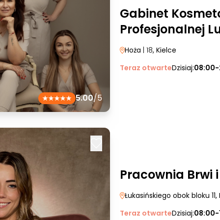
Gabinet Kosmeto
Profesjonalnej L
Hoża
| 18
, Kielce
Teraz otwarte
Dzisiaj:
08:00-
5.00
/5
Pracownia Brwi 
Łukasińskiego obok bloku 11
,
Teraz otwarte
Dzisiaj:
08:00-