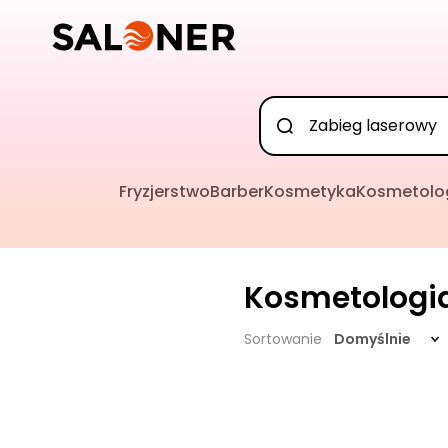
Fryzjerstwo
Barber
Kosmetyka
Kosmetolo
Kosmetologi
Sortowanie
Domyślnie