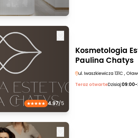
Kosmetologia Es
Paulina Chatys
ul. Iwaszkiewicza 131C
, Oław
Teraz otwarte
Dzisiaj:
09:00-
4.97
/5