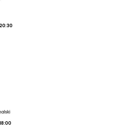
Y
20:30
alski
18:00