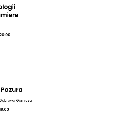
logii
umiere
20:00
i Pazura
 Dąbrowa Górnicza
18:00