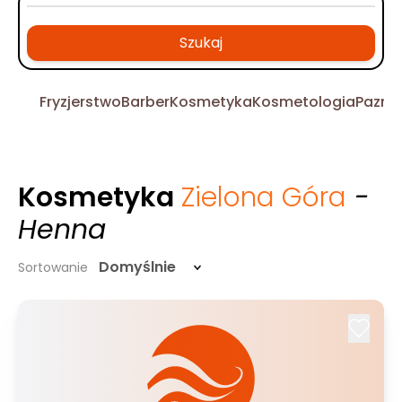
Szukaj
Fryzjerstwo
Barber
Kosmetyka
Kosmetologia
Pazno
Kosmetyka
Zielona Góra
-
Henna
Domyślnie
Sortowanie