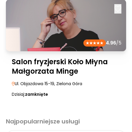
4.96
/5
Salon fryzjerski Koło Młyna
Małgorzata Minge
Ul. Objazdowa 15-19
, Zielona Góra
Dzisiaj:
zamknięte
Najpopularniejsze usługi