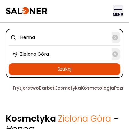
MENU
Szukaj
Fryzjerstwo
Barber
Kosmetyka
Kosmetologia
Pazno
Kosmetyka
Zielona Góra
-