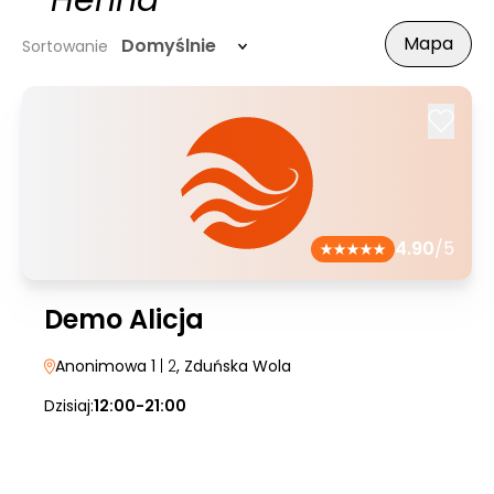
- Henna
Mapa
Domyślnie
Sortowanie
4.90
/5
Demo Alicja
Anonimowa 1
| 2
, Zduńska Wola
Dzisiaj:
12:00-21:00