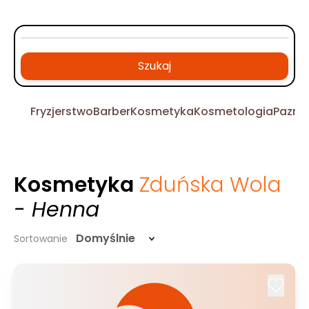
Szukaj
Fryzjerstwo
Barber
Kosmetyka
Kosmetologia
Pazno
Kosmetyka
Zduńska Wola
- Henna
Domyślnie
Sortowanie