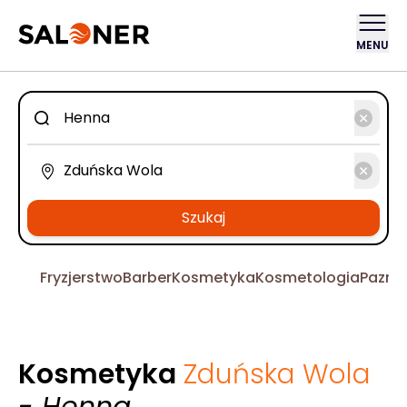
MENU
Szukaj
Fryzjerstwo
Barber
Kosmetyka
Kosmetologia
Pazno
Kosmetyka
Zduńska Wola