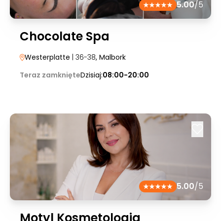
5.00
/5
Chocolate Spa
Westerplatte
| 36-38
, Malbork
Teraz zamknięte
Dzisiaj:
08:00-20:00
5.00
/5
Motyl Kosmetologia