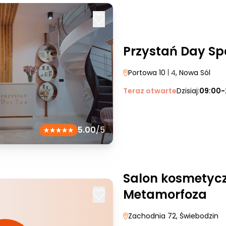
Przystań Day Sp
Portowa 10
| 4
, Nowa Sól
Teraz otwarte
Dzisiaj:
09:00-
5.00
/5
Salon kosmetycz
Metamorfoza
Zachodnia 72
, Świebodzin