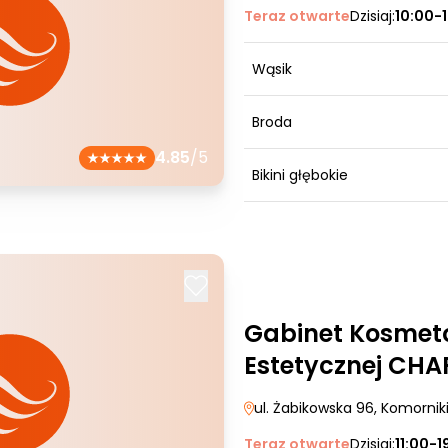
Teraz otwarte
Dzisiaj:
10:00-
Wąsik
Broda
4.85
/5
Bikini głębokie
Gabinet Kosmeto
Estetycznej CH
ul. Żabikowska 96
, Komornik
Teraz otwarte
Dzisiaj:
11:00-1