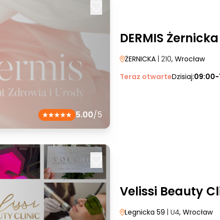
DERMIS Żernicka
ŻERNICKA
| 210
, Wrocław
Teraz otwarte
Dzisiaj:
09:00-
5.00
/5
Velissi Beauty Cl
Legnicka 59
| U4
, Wrocław