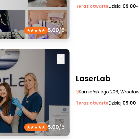
Teraz otwarte
Dzisiaj:
09:00-
5.00
/5
LaserLab
Kamieńskiego 206
, Wrocła
Teraz otwarte
Dzisiaj:
09:00-
5.00
/5