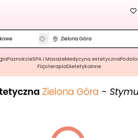
gia
Paznokcie
SPA i Masaże
Medycyna estetyczna
Podolo
Fizjoterapia
Dietetyka
Inne
tetyczna
Zielona Góra
- Stymu