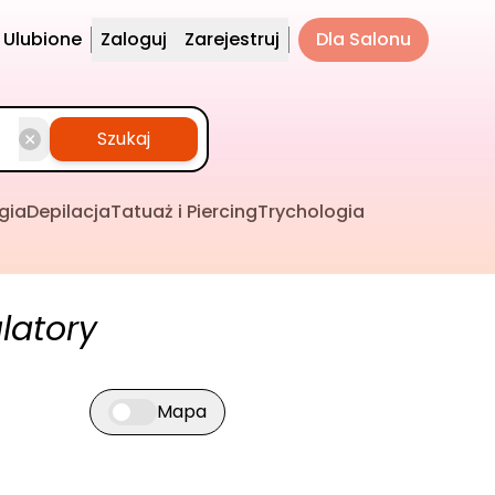
Ulubione
Zaloguj
Zarejestruj
Dla Salonu
Szukaj
gia
Depilacja
Tatuaż i Piercing
Trychologia
latory
Mapa
Przełącz widok mapy