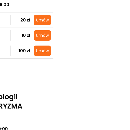
18:00
20 zł
Umów
10 zł
Umów
100 zł
Umów
logii
ARYZMA
i
9:00