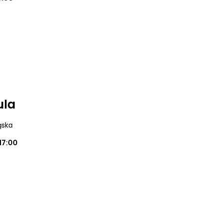
ula
ąska
17:00