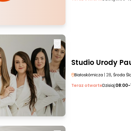
Studio Urody Pa
Białoskórnicza
| 28
, Środa Śl
Teraz otwarte
Dzisiaj:
08:00-