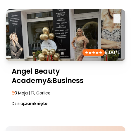
5.00
/5
Angel Beauty
Academy&Business
3 Maja
| 17
, Gorlice
Dzisiaj:
zamknięte