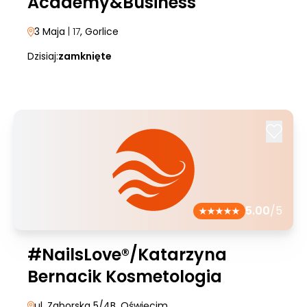
Academy&Business
3 Maja
| 17
, Gorlice
Dzisiaj:
zamknięte
5.00
/5
#NailsLove®/Katarzyna
Bernacik Kosmetologia
ul. Zaborska 5/4B
, Oświęcim