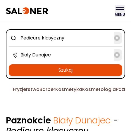
MENU
Szukaj
Fryzjerstwo
Barber
Kosmetyka
Kosmetologia
Pazno
Paznokcie
Biały Dunajec
-