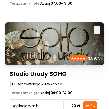
Teraz zamknięte
Dzisiaj:
07:00-13:00
4.99
/5
Studio Urody SOHO
ul. Dąbrowskiego 7
, Myślenice
Teraz zamknięte
Dzisiaj:
09:00-14:00
Depilacja Wąsik
20 zł
Umów