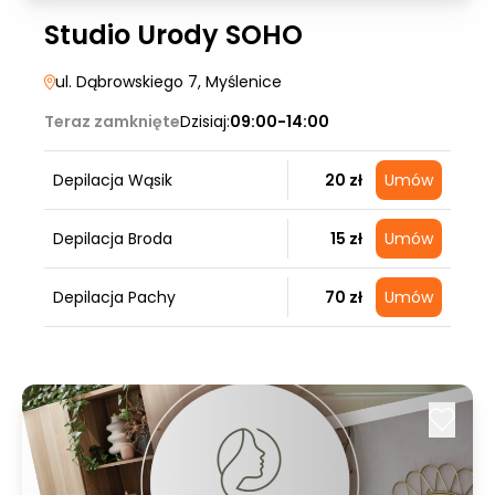
Studio Urody SOHO
ul. Dąbrowskiego 7
, Myślenice
Teraz zamknięte
Dzisiaj:
09:00-14:00
Depilacja Wąsik
20 zł
Umów
Depilacja Broda
15 zł
Umów
Depilacja Pachy
70 zł
Umów