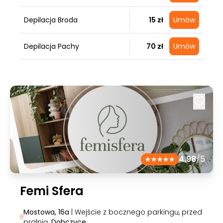
Depilacja Broda
15 zł
Umów
Depilacja Pachy
70 zł
Umów
4.98
/5
Femi Sfera
Mostowa, 16a
| Wejście z bocznego parkingu, przed
pralnią
, Dobczyce