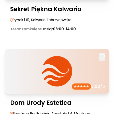
Sekret Piękna Kalwaria
Rynek
| 19
, Kalwaria Zebrzydowska
Teraz zamknięte
Dzisiaj:
08:00-14:00
5.00
/5
Dom Urody Estetica
Świętego Bartłomieja Apostoła
| 4
, Mogilany