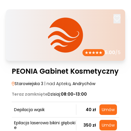
5.00
/5
PEONIA Gabinet Kosmetyczny
Starowiejska 3
| nad Apteką
, Andrychów
Teraz zamknięte
Dzisiaj:
08:00-13:00
Depilacja wąsik
40 zł
Umów
Epilacja laserowa bikini głęboki
350 zł
Umów
e