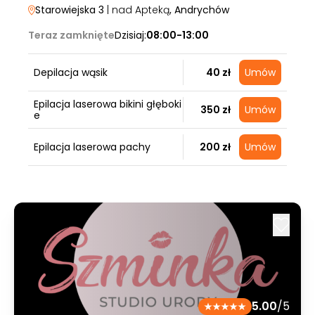
Starowiejska 3
| nad Apteką
, Andrychów
Teraz zamknięte
Dzisiaj:
08:00-13:00
Depilacja wąsik
40 zł
Umów
Epilacja laserowa bikini głęboki
350 zł
Umów
e
Epilacja laserowa pachy
200 zł
Umów
5.00
/5