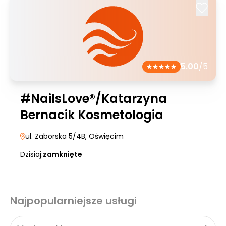
5.00
/5
#NailsLove®/Katarzyna
Bernacik Kosmetologia
ul. Zaborska 5/4B
, Oświęcim
Dzisiaj:
zamknięte
Najpopularniejsze usługi