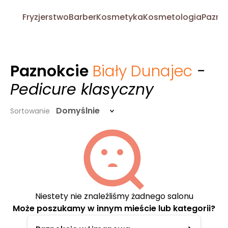
Fryzjerstwo
Barber
Kosmetyka
Kosmetologia
Pazno
Paznokcie
Biały Dunajec
-
Pedicure klasyczny
Domyślnie
Sortowanie
Niestety nie znaleźliśmy żadnego salonu
Może poszukamy w innym mieście lub kategorii?