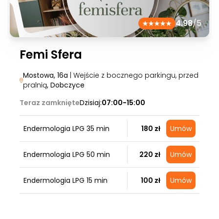
4.98
/5
Femi Sfera
Mostowa, 16a
| Wejście z bocznego parkingu, przed
pralnią
, Dobczyce
Teraz zamknięte
Dzisiaj:
07:00-15:00
Endermologia LPG 35 min
180 zł
Umów
Endermologia LPG 50 min
220 zł
Umów
Endermologia LPG 15 min
100 zł
Umów