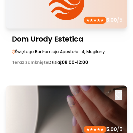
5.00
/5
Dom Urody Estetica
Świętego Bartłomieja Apostoła
| 4
, Mogilany
Teraz zamknięte
Dzisiaj:
08:00-12:00
5.00
/5