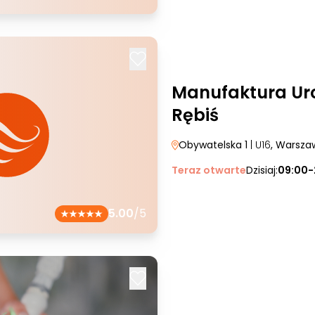
Manufaktura Ur
Rębiś
Obywatelska 1
| U16
, Warsza
Teraz otwarte
Dzisiaj:
09:00-
5.00
/5