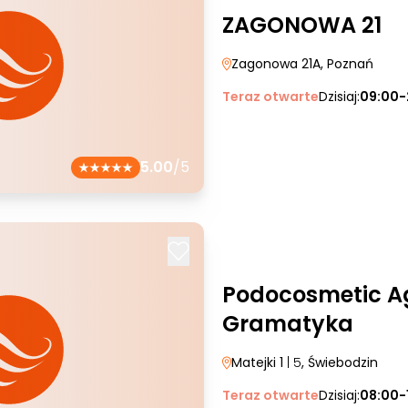
ZAGONOWA 21
Zagonowa 21A
, Poznań
Teraz otwarte
Dzisiaj:
09:00-
5.00
/5
Podocosmetic A
Gramatyka
Matejki 1
| 5
, Świebodzin
Teraz otwarte
Dzisiaj:
08:00-