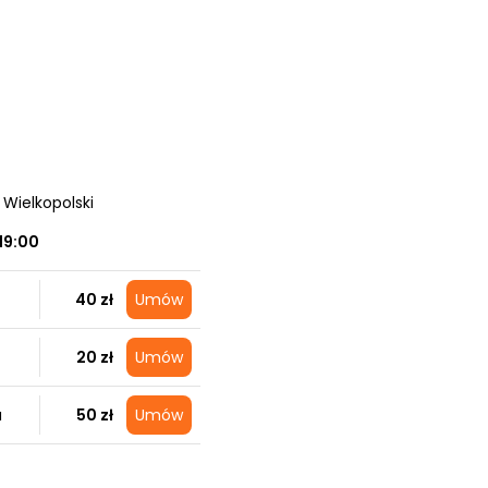
 Wielkopolski
19:00
40 zł
Umów
20 zł
Umów
a
50 zł
Umów