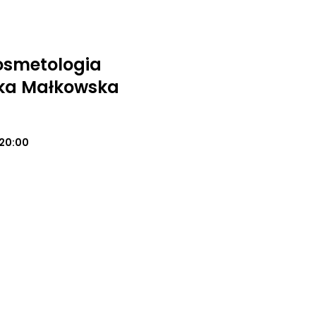
osmetologia
ika Małkowska
20:00