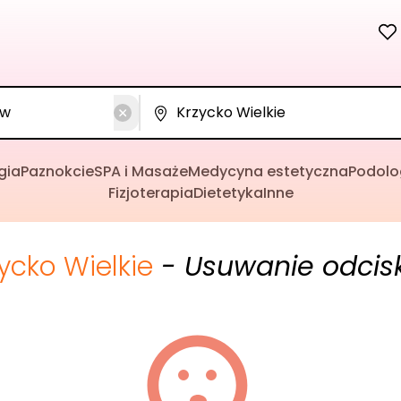
gia
Paznokcie
SPA i Masaże
Medycyna estetyczna
Podolo
Fizjoterapia
Dietetyka
Inne
ycko Wielkie
- Usuwanie odcis