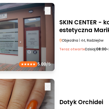
SKIN CENTER - k
estetyczna Mar
Objezdna
| 44
, Radziejów
Teraz otwarte
Dzisiaj:
08:00-
5.00
/5
Dotyk Orchidei