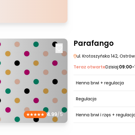
Parafango
ul. Krotoszyńska 142
, Ostrów
Teraz otwarte
Dzisiaj:
09:00-
Henna brwi + regulacja
Regulacja
4.99
/5
Henna brwi i rzęs + regulacj