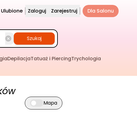
Ulubione
Zaloguj
Zarejestruj
Dla Salonu
Szukaj
gia
Depilacja
Tatuaż i Piercing
Trychologia
ków
Mapa
Przełącz widok mapy