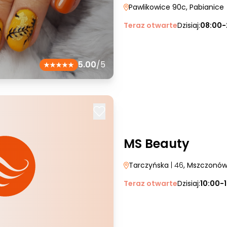
Pawlikowice 90c
, Pabianice
Teraz otwarte
Dzisiaj:
08:00-
5.00
/5
MS Beauty
Tarczyńska
| 46
, Mszczonó
Teraz otwarte
Dzisiaj:
10:00-