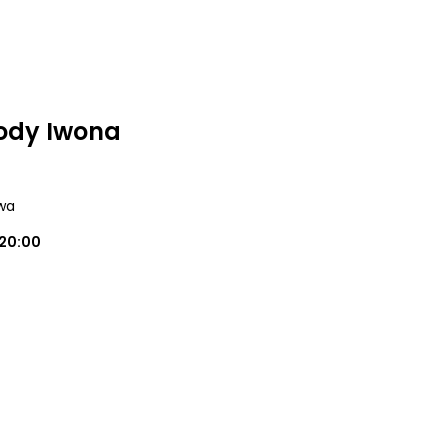
ody Iwona
wa
20:00