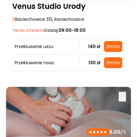
Venus Studio Urody
Raciechowice 313
, Raciechowice
Teraz otwarte
Dzisiaj:
09:00-18:00
Przekłuwanie uszu
140 zł
Umów
Przekłuwanie nosa
130 zł
Umów
5.00
/5