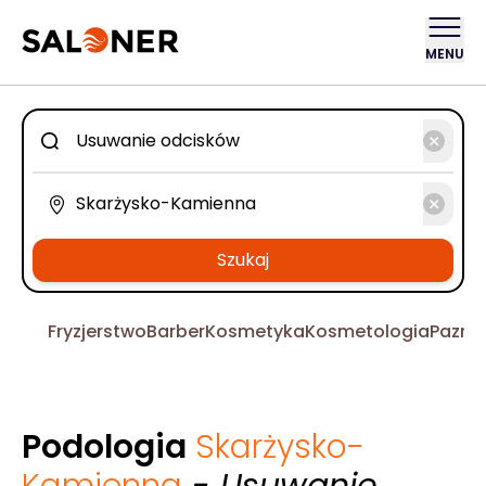
MENU
Szukaj
Fryzjerstwo
Barber
Kosmetyka
Kosmetologia
Pazno
Podologia
Skarżysko-