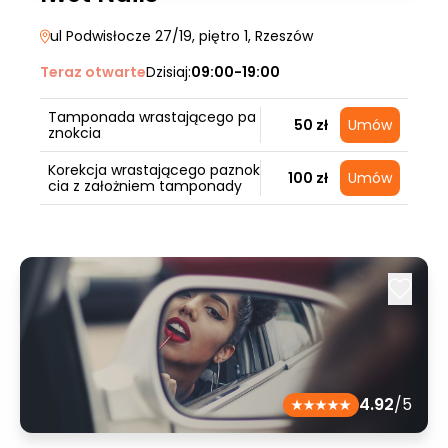
ul Podwisłocze 27/19, piętro 1
, Rzeszów
Teraz otwarte
Dzisiaj:
09:00-19:00
Tamponada wrastającego pa
50 zł
Umów
znokcia
Korekcja wrastającego paznok
100 zł
Umów
cia z założniem tamponady
4.92
/5