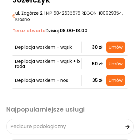
ul. Zagórze 2
| NIP 6842635676 REGON: 180929354
,
Krosno
Teraz otwarte
Dzisiaj:
08:00-18:00
Depilacja woskiem - wąsik
30 zł
Umów
Depilacja woskiem - wąsik + b
50 zł
Umów
roda
Depilacja woskiem - nos
35 zł
Umów
Najpopularniejsze usługi
Pedicure podologiczny