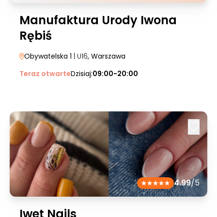
Manufaktura Urody Iwona
Rębiś
Obywatelska 1
| U16
, Warszawa
Teraz otwarte
Dzisiaj:
09:00-20:00
4.99
/5
Iwet Nails