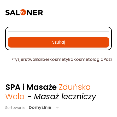
Szukaj
Fryzjerstwo
Barber
Kosmetyka
Kosmetologia
Pazno
SPA i Masaże
Zduńska
Wola
- Masaż leczniczy
Domyślnie
Sortowanie