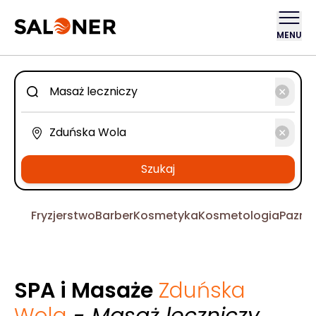
MENU
Szukaj
Fryzjerstwo
Barber
Kosmetyka
Kosmetologia
Pazno
SPA i Masaże
Zduńska