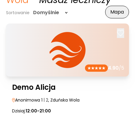
Wola
- Masaż leczniczy
Mapa
Domyślnie
Sortowanie
4.90
/5
Demo Alicja
Anonimowa 1
| 2
, Zduńska Wola
Dzisiaj:
12:00-21:00