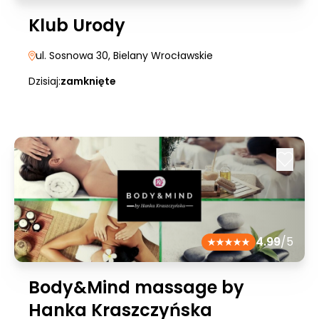
Klub Urody
ul. Sosnowa 30
, Bielany Wrocławskie
Dzisiaj:
zamknięte
4.99
/5
Body&Mind massage by
Hanka Kraszczyńska