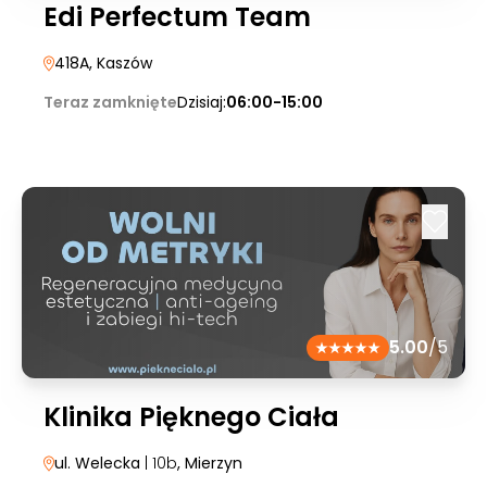
Edi Perfectum Team
418A
, Kaszów
Teraz zamknięte
Dzisiaj:
06:00-15:00
5.00
/5
Klinika Pięknego Ciała
ul. Welecka
| 10b
, Mierzyn