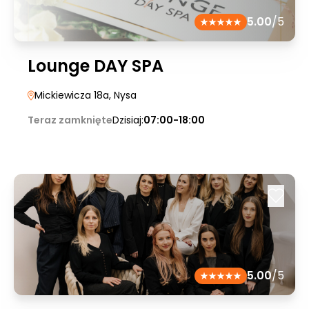
5.00
/5
Lounge DAY SPA
Mickiewicza 18a
, Nysa
Teraz zamknięte
Dzisiaj:
07:00-18:00
5.00
/5