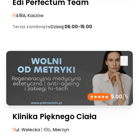
Edi Perfectum Team
418A
, Kaszów
Teraz zamknięte
Dzisiaj:
06:00-15:00
5.00
/5
Klinika Pięknego Ciała
ul. Welecka
| 10b
, Mierzyn