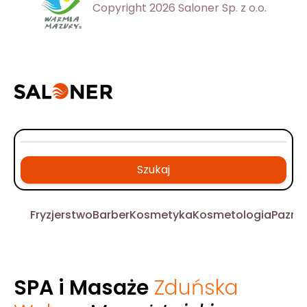
Copyright 2026 Saloner Sp. z o.o.
Szukaj
Fryzjerstwo
Barber
Kosmetyka
Kosmetologia
Pazno
SPA i Masaże
Zduńska