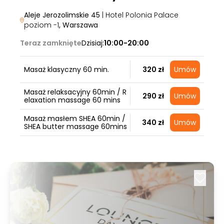
Aleje Jerozolimskie 45
| Hotel Polonia Palace
poziom -1
, Warszawa
Teraz zamknięte
Dzisiaj:
10:00-20:00
Masaż klasyczny 60 min.
320 zł
Umów
Masaż relaksacyjny 60min / R
290 zł
Umów
elaxation massage 60 mins
Masaż masłem SHEA 60min /
340 zł
Umów
SHEA butter massage 60mins