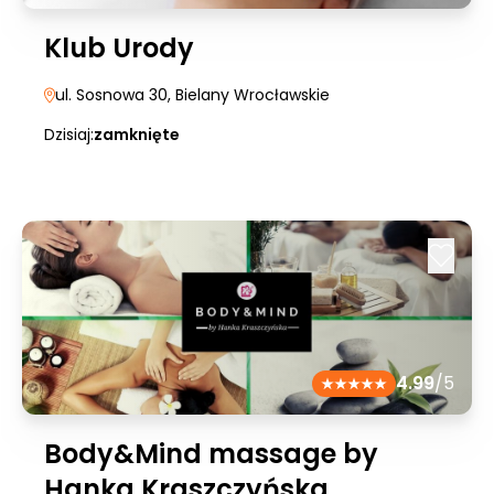
Klub Urody
ul. Sosnowa 30
, Bielany Wrocławskie
Dzisiaj:
zamknięte
4.99
/5
Body&Mind massage by
Hanka Kraszczyńska