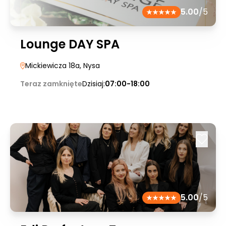
5.00
/5
Lounge DAY SPA
Mickiewicza 18a
, Nysa
Teraz zamknięte
Dzisiaj:
07:00-18:00
5.00
/5