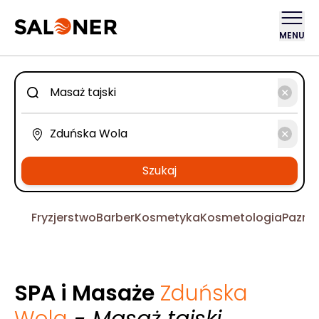
MENU
Szukaj
Fryzjerstwo
Barber
Kosmetyka
Kosmetologia
Pazno
SPA i Masaże
Zduńska