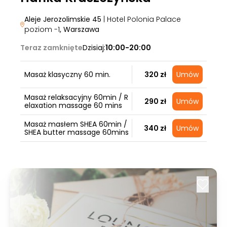
Aleje Jerozolimskie 45
| Hotel Polonia Palace
poziom -1
, Warszawa
Teraz zamknięte
Dzisiaj:
10:00-20:00
Masaż klasyczny 60 min.
320 zł
Umów
Masaż relaksacyjny 60min / R
290 zł
Umów
elaxation massage 60 mins
Masaż masłem SHEA 60min /
340 zł
Umów
SHEA butter massage 60mins