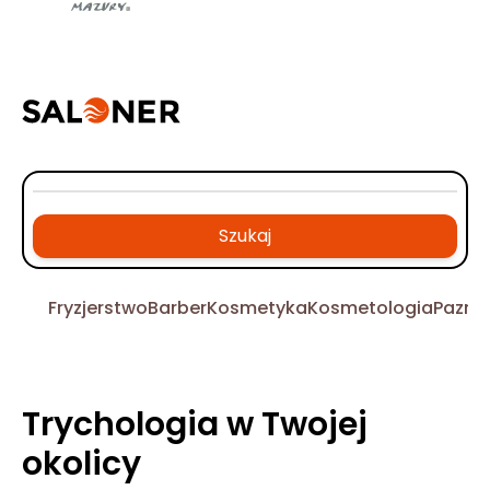
Szukaj
Fryzjerstwo
Barber
Kosmetyka
Kosmetologia
Pazno
Trychologia w Twojej
okolicy