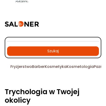
Szukaj
Fryzjerstwo
Barber
Kosmetyka
Kosmetologia
Pazno
Trychologia w Twojej
okolicy