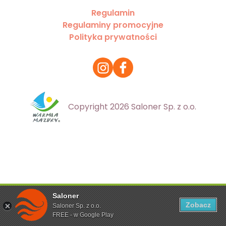
Regulamin
Regulaminy promocyjne
Polityka prywatności
Copyright 2026 Saloner Sp. z o.o.
Saloner
Ta strona korzysta z plików cookies. Aby dowiedzieć się
Zobacz
Saloner Sp. z o.o.
więcej zapoznaj się z
polityką prywatności
FREE - w Google Play