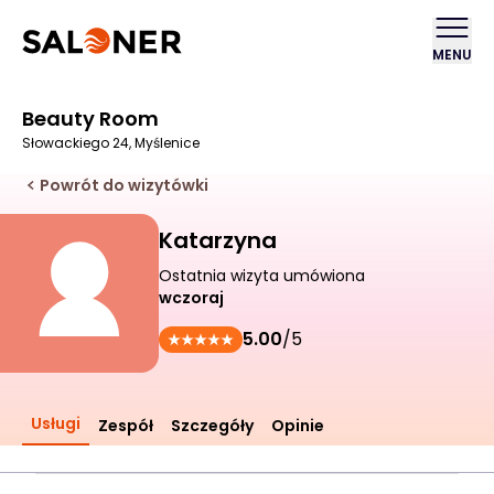
MENU
Beauty Room
Słowackiego 24, Myślenice
Powrót do wizytówki
Katarzyna
Ostatnia wizyta umówiona
wczoraj
5.00
/5
Usługi
Zespół
Szczegóły
Opinie