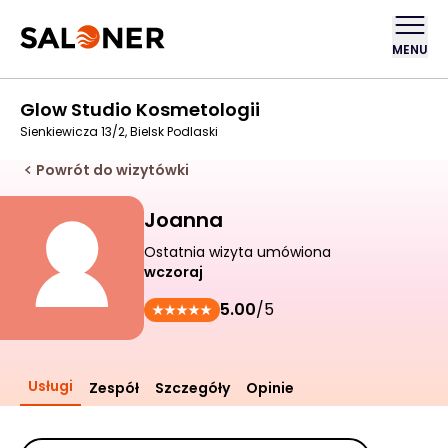
MENU
Glow Studio Kosmetologii
Sienkiewicza 13/2, Bielsk Podlaski
Powrót do wizytówki
Joanna
Ostatnia wizyta umówiona
wczoraj
5.00
/5
Usługi
Zespół
Szczegóły
Opinie