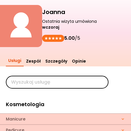
Joanna
Ostatnia wizyta umówiona
wczoraj
5.00
/5
Usługi
Zespół
Szczegóły
Opinie
Kosmetologia
Manicure
Pedicure