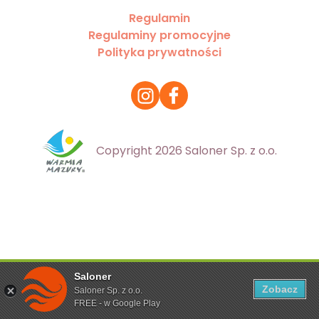
Regulamin
Regulaminy promocyjne
Polityka prywatności
Copyright 2026 Saloner Sp. z o.o.
Saloner
Ta strona korzysta z plików cookies. Aby dowiedzieć się
Zobacz
Saloner Sp. z o.o.
więcej zapoznaj się z
polityką prywatności
FREE - w Google Play