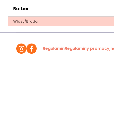
Barber
Włosy/Broda
Regulamin
Regulaminy promocyjn