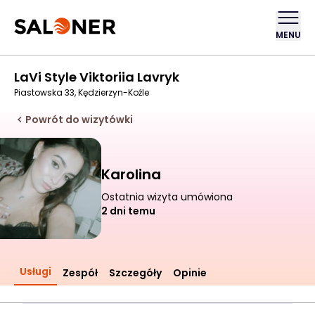
MENU
LaVi Style Viktoriia Lavryk
Piastowska 33, Kędzierzyn-Koźle
Powrót do wizytówki
Karolina
Ostatnia wizyta umówiona
2 dni temu
Usługi
Zespół
Szczegóły
Opinie