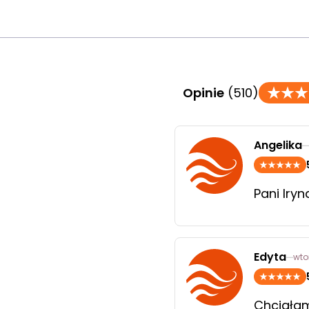
Opinie
(510)
Angelika
Pani Iry
Edyta
wto
Chciałam