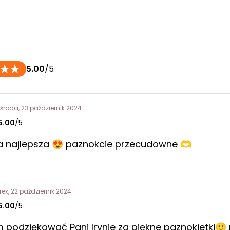
5.00
/5
środa, 23 październik 2024
5.00
/5
na najlepsza 😍 paznokcie przecudowne 🫶
rek, 22 październik 2024
5.00
/5
 podziękować Pani Irynie za piękne paznokietki🙂 