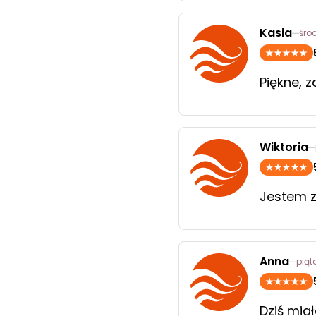
Kasia
śro
Piękne, 
Wiktoria
Jestem 
Anna
piąt
Dziś mia