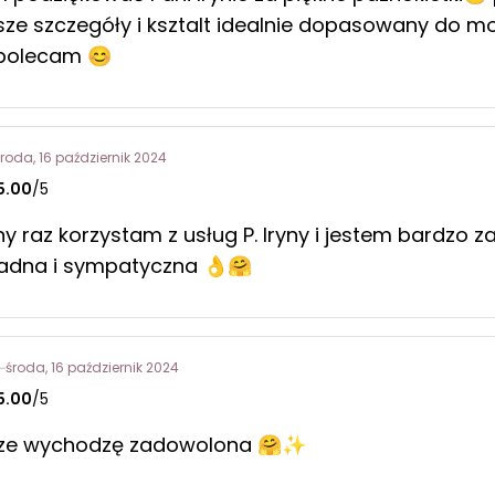
sze szczegóły i ksztalt idealnie dopasowany do m
 polecam 😊
środa, 16 październik 2024
5.00
/5
ny raz korzystam z usług P. Iryny i jestem bardzo 
adna i sympatyczna 👌🤗
środa, 16 październik 2024
5.00
/5
sze wychodzę zadowolona 🤗✨️