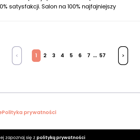
0% satysfakcji. Salon na 100% najfajniejszy
1
2
3
4
5
6
7
...
57
e
Polityka prywatności
ej zapoznaj się z
polityką prywatności