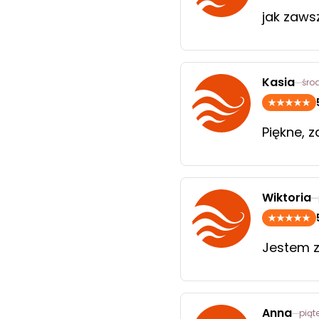
jak zaw
Kasia
śro
Piękne, 
Wiktoria
Jestem 
Anna
piąt