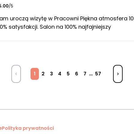
5.00
/5
łam uroczą wizytę w Pracowni Piękna atmosfera 10
0% satysfakcji. Salon na 100% najfajniejszy
1
2
3
4
5
6
7
...
57
e
Polityka prywatności