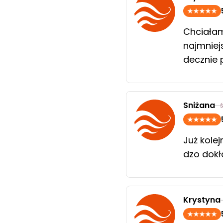
Chciałam
najmniej
decznie
Sniżana
Już kolej
dzo dokł
Krystyna