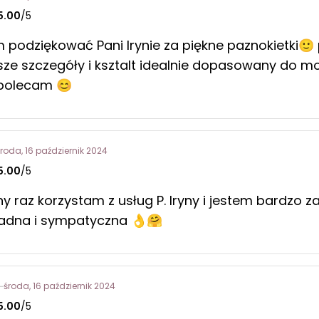
5.00
/5
 podziękować Pani Irynie za piękne paznokietki🙂 
sze szczegóły i ksztalt idealnie dopasowany do m
 polecam 😊
środa, 16 październik 2024
5.00
/5
ny raz korzystam z usług P. Iryny i jestem bardzo 
adna i sympatyczna 👌🤗
środa, 16 październik 2024
5.00
/5