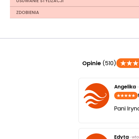
USUWANIE STYLIZACJI
ZDOBIENIA
Opinie
(510)
Angelika
Pani Iry
Edyta
wto