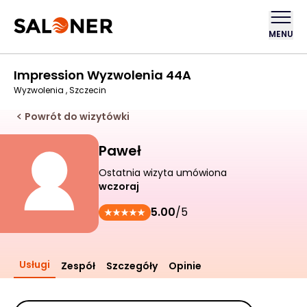
MENU
Impression Wyzwolenia 44A
Wyzwolenia , Szczecin
Powrót do wizytówki
Paweł
Ostatnia wizyta umówiona
wczoraj
5.00
/5
Usługi
Zespół
Szczegóły
Opinie