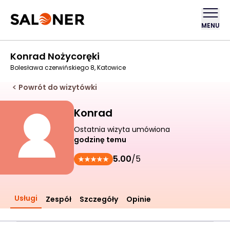
MENU
Konrad Nożycoręki
Bolesława czerwińskiego 8, Katowice
Powrót do wizytówki
Konrad
Ostatnia wizyta umówiona
godzinę temu
5.00
/5
Usługi
Zespół
Szczegóły
Opinie