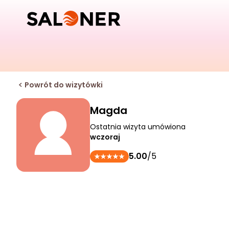
Powrót do wizytówki
Magda
Ostatnia wizyta umówiona
wczoraj
5.00
/5