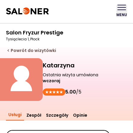
MENU
Salon Fryzur Prestige
Tysiąclecia 1, Płock
Powrót do wizytówki
Katarzyna
Ostatnia wizyta umówiona
wczoraj
5.00
/5
Usługi
Zespół
Szczegóły
Opinie