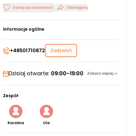
Dodaj do ulubionych
Udostępnij
Informacje ogólne
+48501710872
Zadzwoń
Dzisiaj otwarte:
09:00-19:00
Zobacz więcej
Zespół
Karolina
Ula