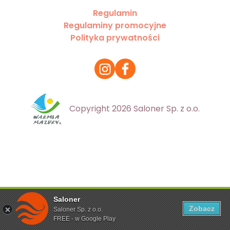
Regulamin
Regulaminy promocyjne
Polityka prywatności
Copyright 2026 Saloner Sp. z o.o.
Saloner
Ta strona korzysta z plików cookies. Aby dowiedzieć się
Zobacz
Saloner Sp. z o.o.
więcej zapoznaj się z
polityką prywatności
FREE - w Google Play