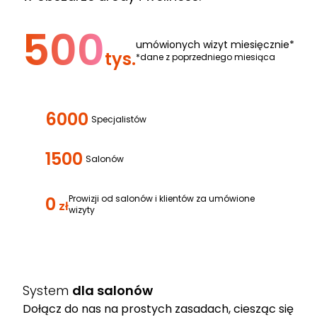
500
umówionych wizyt miesięcznie*
tys.
*dane z poprzedniego miesiąca
6000
Specjalistów
1500
Salonów
0
Prowizji od salonów i klientów za umówione
zł
wizyty
System
dla salonów
Dołącz do nas na prostych zasadach, ciesząc się