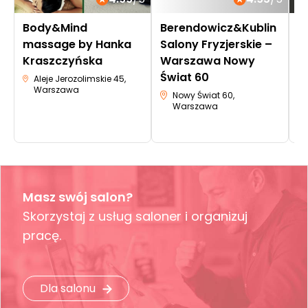
Body&Mind
Berendowicz&Kublin
L
massage by Hanka
Salony Fryzjerskie –
Kraszczyńska
Warszawa Nowy
Świat 60
Aleje Jerozolimskie 45,
Warszawa
Nowy Świat 60,
Warszawa
Masz swój salon?
Skorzystaj z usług saloner i organizuj
pracę.
Dla salonu