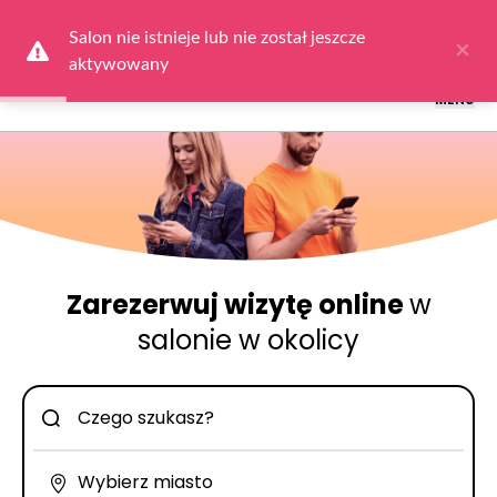
Logowanie dla obsługi salonów: przejdź do
Dla Salonu
a następnie
wybierz
Zaloguj się
Salon nie istnieje lub nie został jeszcze 
×
aktywowany
MENU
Zarezerwuj wizytę online
w
salonie w okolicy