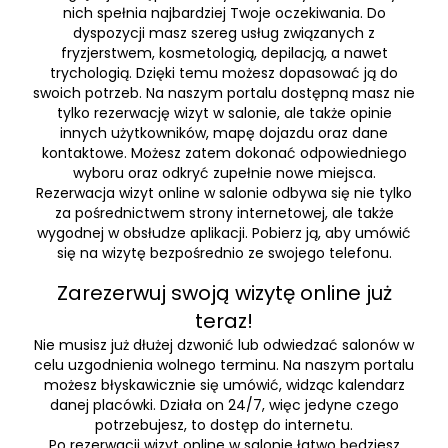
nich spełnia najbardziej Twoje oczekiwania. Do
dyspozycji masz szereg usług związanych z
fryzjerstwem, kosmetologią, depilacją, a nawet
trychologią. Dzięki temu możesz dopasować ją do
swoich potrzeb. Na naszym portalu dostępną masz nie
tylko rezerwację wizyt w salonie, ale także opinie
innych użytkowników, mapę dojazdu oraz dane
kontaktowe. Możesz zatem dokonać odpowiedniego
wyboru oraz odkryć zupełnie nowe miejsca.
Rezerwacja wizyt online w salonie odbywa się nie tylko
za pośrednictwem strony internetowej, ale także
wygodnej w obsłudze aplikacji. Pobierz ją, aby umówić
się na wizytę bezpośrednio ze swojego telefonu.
Zarezerwuj swoją wizytę online już
teraz!
Nie musisz już dłużej dzwonić lub odwiedzać salonów w
celu uzgodnienia wolnego terminu. Na naszym portalu
możesz błyskawicznie się umówić, widząc kalendarz
danej placówki. Działa on 24/7, więc jedyne czego
potrzebujesz, to dostęp do internetu.
Po rezerwacji wizyt online w salonie łatwo będziesz