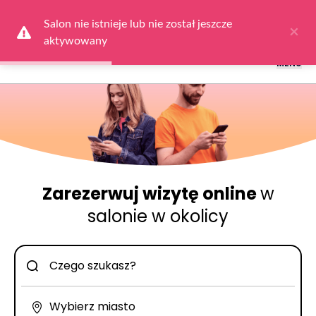
Logowanie dla obsługi salonów: przejdź do
Dla Salonu
a następnie
wybierz
Zaloguj się
Salon nie istnieje lub nie został jeszcze 
×
aktywowany
MENU
Zarezerwuj wizytę online
w
salonie w okolicy