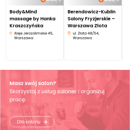
Body&Mind
Berendowicz-Kublin
B
massage by Hanka
Salony Fryzjerskie –
S
Kraszczyńska
Warszawa Złota
W
Ś
Aleje Jerozolimskie 45,
ul. Złota 48/54,
Warszawa
Warszawa
Masz swój salon?
Skorzystaj z usług saloner i organizuj
pracę.
Dla salonu