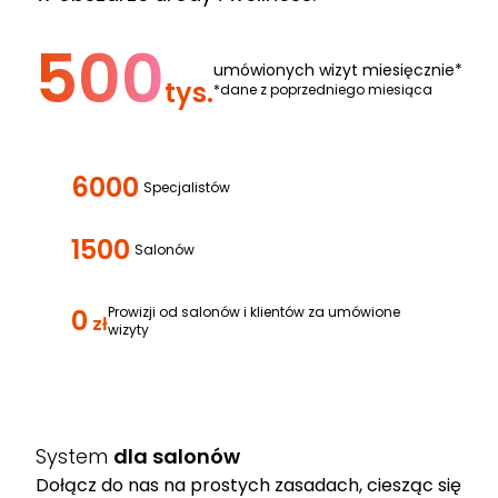
500
umówionych wizyt miesięcznie*
tys.
*dane z poprzedniego miesiąca
6000
Specjalistów
1500
Salonów
0
Prowizji od salonów i klientów za umówione
zł
wizyty
System
dla salonów
Dołącz do nas na prostych zasadach, ciesząc się