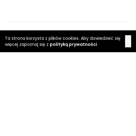
Regulamin
Ta strona korzysta z plików cookies. Aby dowiedzieć się
Regulaminy promocyjne
więcej zapoznaj się z
polityką prywatności
Polityka prywatności
Copyright 2026 Saloner Sp. z o.o.