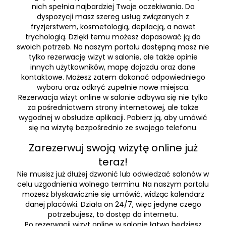
nich spełnia najbardziej Twoje oczekiwania. Do
dyspozycji masz szereg usług związanych z
fryzjerstwem, kosmetologią, depilacją, a nawet
trychologią. Dzięki temu możesz dopasować ją do
swoich potrzeb. Na naszym portalu dostępną masz nie
tylko rezerwację wizyt w salonie, ale także opinie
innych użytkowników, mapę dojazdu oraz dane
kontaktowe. Możesz zatem dokonać odpowiedniego
wyboru oraz odkryć zupełnie nowe miejsca.
Rezerwacja wizyt online w salonie odbywa się nie tylko
za pośrednictwem strony internetowej, ale także
wygodnej w obsłudze aplikacji. Pobierz ją, aby umówić
się na wizytę bezpośrednio ze swojego telefonu.
Zarezerwuj swoją wizytę online już
teraz!
Nie musisz już dłużej dzwonić lub odwiedzać salonów w
celu uzgodnienia wolnego terminu. Na naszym portalu
możesz błyskawicznie się umówić, widząc kalendarz
danej placówki. Działa on 24/7, więc jedyne czego
potrzebujesz, to dostęp do internetu.
Po rezerwacji wizyt online w salonie łatwo będziesz