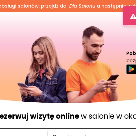
bsługi salonów: przejdź do
Dla Salonu
a następnie wy
Pob
bez
ezerwuj wizytę online
w salonie w oko