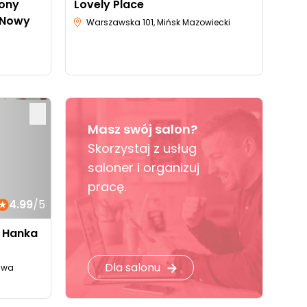
lony
Lovely Place
 Nowy
Warszawska 101, Mińsk Mazowiecki
Masz swój salon?
Skorzystaj z usług
saloner i organizuj
pracę.
4.99
/5
 Hanka
Dla salonu
zawa