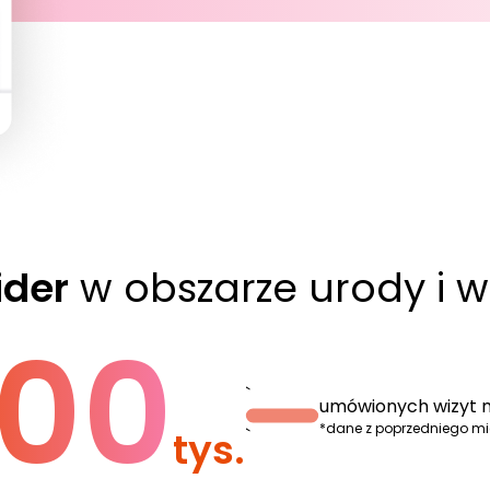
ider
w obszarze urody i w
00
`
umówionych wizyt m
*dane z poprzedniego m
tys.
`