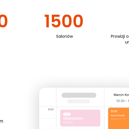
0
1500
Salonów
Prowizji 
u
em