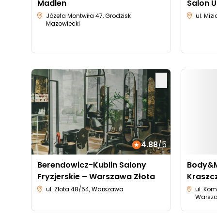
Madlen
Salon 
Józefa Montwiła 47, Grodzisk
ul. Miz
Mazowiecki
4.88
/5
Berendowicz-Kublin Salony
Body&M
Fryzjerskie – Warszawa Złota
Kraszcz
ul. Złota 48/54, Warszawa
ul. Kom
Warsz