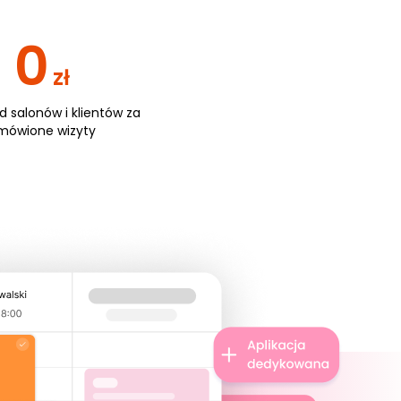
0
zł
od salonów i klientów za
mówione wizyty