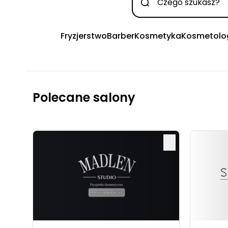
Fryzjerstwo
Barber
Kosmetyka
Kosmetolo
Polecane salony