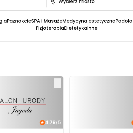
gia
Paznokcie
SPA i Masaże
Medycyna estetyczna
Podolo
Fizjoterapia
Dietetyka
Inne
4.78
/5