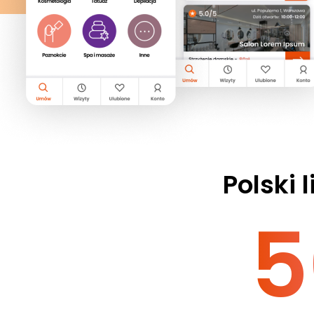
Polski l
5