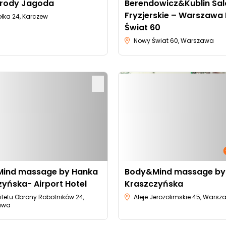
Urody Jagoda
Berendowicz&Kublin Sa
Fryzjerskie – Warszawa
iołka 24, Karczew
Świat 60
Nowy Świat 60, Warszawa
ind massage by Hanka
Body&Mind massage by
yńska- Airport Hotel
Kraszczyńska
itetu Obrony Robotników 24,
Aleje Jerozolimskie 45, Wars
awa