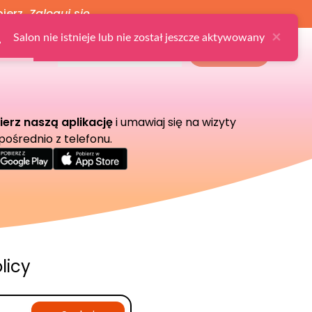
bierz
Zaloguj się
×
Salon nie istnieje lub nie został jeszcze aktywowany
Ulubione
Zaloguj
Zarejestruj
Dla Salonu
ierz naszą aplikację
i umawiaj się na wizyty
pośrednio z telefonu.
licy