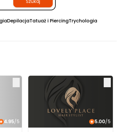
Szukaj
gia
Depilacja
Tatuaż i Piercing
Trychologia
4.95
/5
5.00
/5