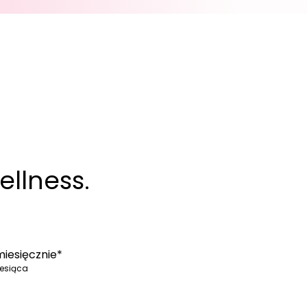
ellness.
iesięcznie*
iesiąca