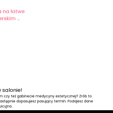
a na łatwe
rskim ...
 salonie!
ym czy też gabinecie medycyny estetycznej? Zrób to
a następnie dopasujesz pasujący termin. Podajesz dane
uicyjna.