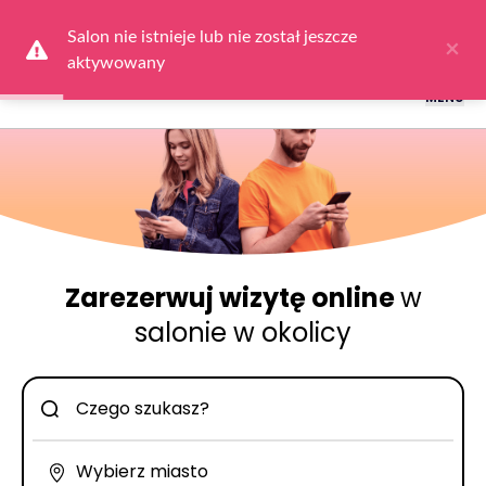
Logowanie dla obsługi salonów: przejdź do
Dla Salonu
a następnie
wybierz
Zaloguj się
Salon nie istnieje lub nie został jeszcze 
×
aktywowany
MENU
Zarezerwuj wizytę online
w
salonie w okolicy