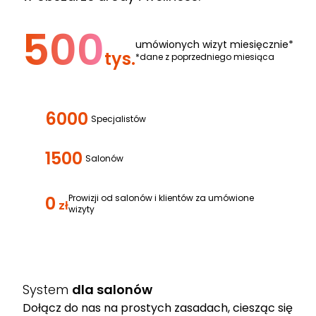
500
umówionych wizyt miesięcznie*
tys.
*dane z poprzedniego miesiąca
6000
Specjalistów
1500
Salonów
0
Prowizji od salonów i klientów za umówione
zł
wizyty
System
dla salonów
Dołącz do nas na prostych zasadach, ciesząc się