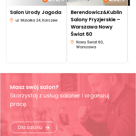
Salon Urody Jagoda
Berendowicz&Kublin
M
Salony Fryzjerskie –
ul. Miziołka 24, Karczew
Warszawa Nowy
Świat 60
Nowy Świat 60,
Warszawa
Masz swój salon?
Skorzystaj z usług saloner i organizuj
pracę.
Dla salonu