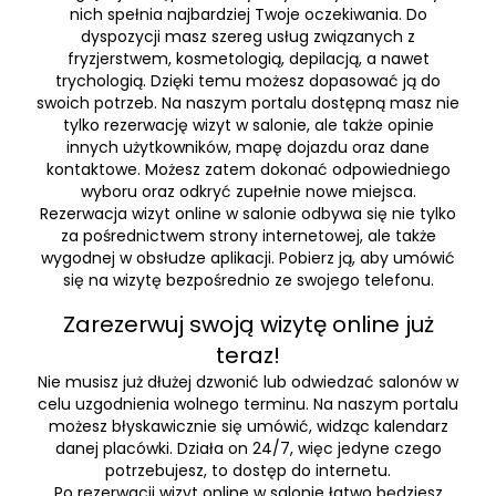
nich spełnia najbardziej Twoje oczekiwania. Do
dyspozycji masz szereg usług związanych z
fryzjerstwem, kosmetologią, depilacją, a nawet
trychologią. Dzięki temu możesz dopasować ją do
swoich potrzeb. Na naszym portalu dostępną masz nie
tylko rezerwację wizyt w salonie, ale także opinie
innych użytkowników, mapę dojazdu oraz dane
kontaktowe. Możesz zatem dokonać odpowiedniego
wyboru oraz odkryć zupełnie nowe miejsca.
Rezerwacja wizyt online w salonie odbywa się nie tylko
za pośrednictwem strony internetowej, ale także
wygodnej w obsłudze aplikacji. Pobierz ją, aby umówić
się na wizytę bezpośrednio ze swojego telefonu.
Zarezerwuj swoją wizytę online już
teraz!
Nie musisz już dłużej dzwonić lub odwiedzać salonów w
celu uzgodnienia wolnego terminu. Na naszym portalu
możesz błyskawicznie się umówić, widząc kalendarz
danej placówki. Działa on 24/7, więc jedyne czego
potrzebujesz, to dostęp do internetu.
Po rezerwacji wizyt online w salonie łatwo będziesz