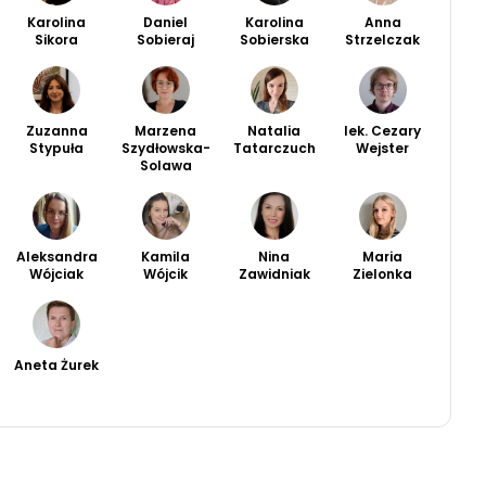
Karolina
Daniel
Karolina
Anna
Sikora
Sobieraj
Sobierska
Strzelczak
Zuzanna
Marzena
Natalia
lek. Cezary
Stypuła
Szydłowska-
Tatarczuch
Wejster
Solawa
Aleksandra
Kamila
Nina
Maria
Wójciak
Wójcik
Zawidniak
Zielonka
Aneta Żurek