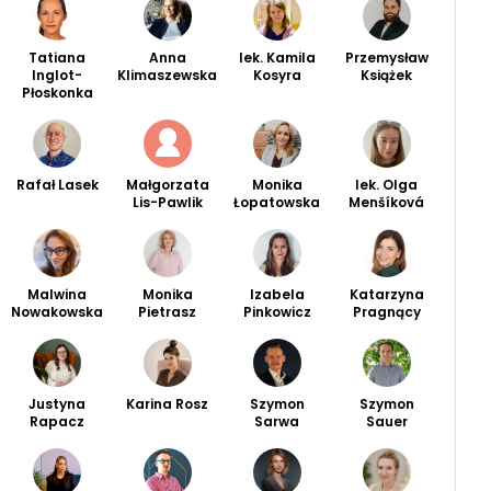
Tatiana
Anna
lek. Kamila
Przemysław
Inglot-
Klimaszewska
Kosyra
Książek
Płoskonka
Rafał Lasek
Małgorzata
Monika
lek. Olga
Lis-Pawlik
Łopatowska
Menšíková
Malwina
Monika
Izabela
Katarzyna
Nowakowska
Pietrasz
Pinkowicz
Pragnący
Justyna
Karina Rosz
Szymon
Szymon
Rapacz
Sarwa
Sauer