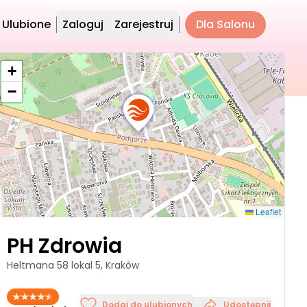
Ulubione
Zaloguj
Zarejestruj
Dla Salonu
+
−
Leaflet
PH Zdrowia
Heltmana 58 lokal 5, Kraków
Dodaj do ulubionych
Udostępnij