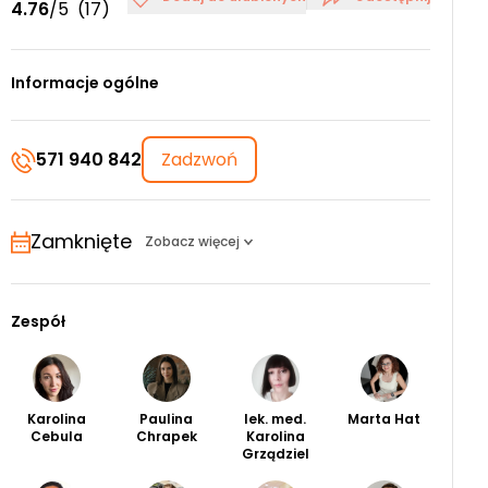
4.76
/5
(17)
Informacje ogólne
571 940 842
Zadzwoń
Zamknięte
Zobacz więcej
Zespół
Karolina
Paulina
lek. med.
Marta Hat
Cebula
Chrapek
Karolina
Grządziel