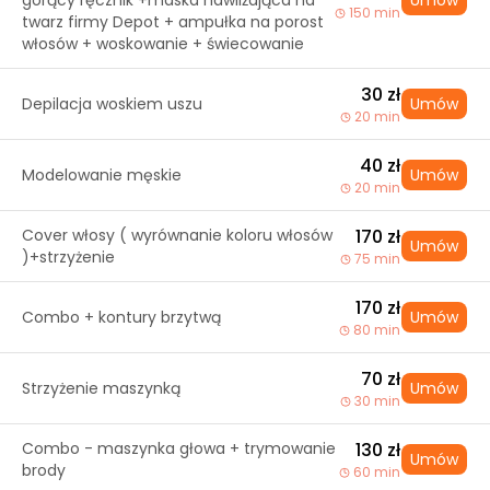
gorący ręcznik +maska nawilżająca na
Umów
150 min
twarz firmy Depot + ampułka na porost
włosów + woskowanie + świecowanie
30 zł
Depilacja woskiem uszu
Umów
20 min
40 zł
Modelowanie męskie
Umów
20 min
Cover włosy ( wyrównanie koloru włosów
170 zł
Umów
)+strzyżenie
75 min
170 zł
Combo + kontury brzytwą
Umów
80 min
70 zł
Strzyżenie maszynką
Umów
30 min
Combo - maszynka głowa + trymowanie
130 zł
Umów
brody
60 min