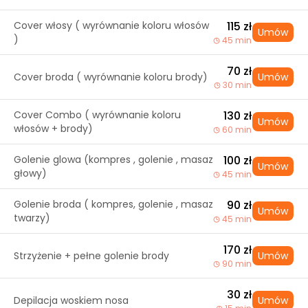
Cover włosy ( wyrównanie koloru włosów
115 zł
Umów
)
45 min
70 zł
Cover broda ( wyrównanie koloru brody)
Umów
30 min
Cover Combo ( wyrównanie koloru
130 zł
Umów
włosów + brody)
60 min
Golenie glowa (kompres , golenie , masaz
100 zł
Umów
głowy)
45 min
Golenie broda ( kompres, golenie , masaz
90 zł
Umów
twarzy)
45 min
170 zł
Strzyżenie + pełne golenie brody
Umów
90 min
30 zł
Depilacja woskiem nosa
Umów