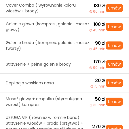
Cover Combo ( wyrównanie koloru
130 zł
Umów
włosów + brody)
60 min
Golenie glowa (kompres , golenie , masaz
100 zł
Umów
głowy)
45 min
Golenie broda ( kompres, golenie , masaz
90 zł
Umów
twarzy)
45 min
170 zł
Strzyżenie + pełne golenie brody
Umów
90 min
30 zł
Depilacja woskiem nosa
Umów
15 min
Masaż głowy + ampułka (stymulująca
50 zł
Umów
wzrost) kompres
30 min
USŁUGA VIP ( również w formie bonu):
Strzyżenie włosów + broda (brzytwa) +
270 zł