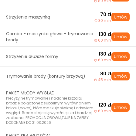
80 min
70 zł
Strzyżenie maszynką
Umów
30 min
Combo - maszynka głowa + trymowanie
130 zł
Umów
brody
60 min
130 zł
Strzyżenie dłuższe formy
Umów
60 min
80 zł
Trymowanie brody (kontury brzytwą)
Umów
45 min
PAKIET MŁODY WYGLĄD
Precyzyjne trymowanie i nadanie kształtu
brodzie połączone z subtelnym wyrównaniem
120 zł
Umów
koloru (cover), które maskuje siwiznę i odswieża
60 min
wygląd. Broda staje się wyraźniejsza i bardziej
zadbana. PROMOCJA OBOWIĄZUJE NA ZAPISY
DOKONANE DO 31.03.2026
PAKIET SIŁA WŁOSÓW