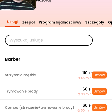
wczoraj
Usługi
Zespół
Program lojalnościowy
Szczegóły
Op
Barber
110 zł
Strzyżenie męskie
Umów
45 min
60 zł
Trymowanie brody
Umów
30 min
160 zł
Combo (strzyżenie+trymowanie brody)
Umów
60 min