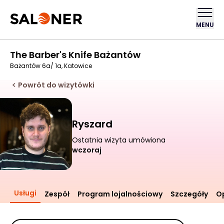
MENU
The Barber's Knife Bażantów
Bażantów 6a/ 1a, Katowice
Powrót do wizytówki
Ryszard
Ostatnia wizyta umówiona
wczoraj
Usługi
Zespół
Program lojalnościowy
Szczegóły
Op