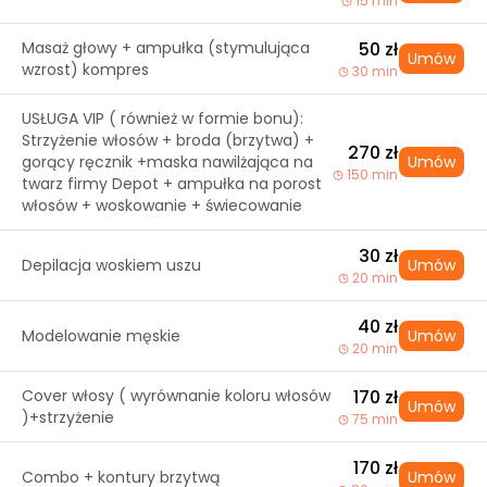
15 min
Masaż głowy + ampułka (stymulująca
50 zł
Umów
wzrost) kompres
30 min
USŁUGA VIP ( również w formie bonu):
Strzyżenie włosów + broda (brzytwa) +
270 zł
gorący ręcznik +maska nawilżająca na
Umów
150 min
twarz firmy Depot + ampułka na porost
włosów + woskowanie + świecowanie
30 zł
Depilacja woskiem uszu
Umów
20 min
40 zł
Modelowanie męskie
Umów
20 min
Cover włosy ( wyrównanie koloru włosów
170 zł
Umów
)+strzyżenie
75 min
170 zł
Combo + kontury brzytwą
Umów