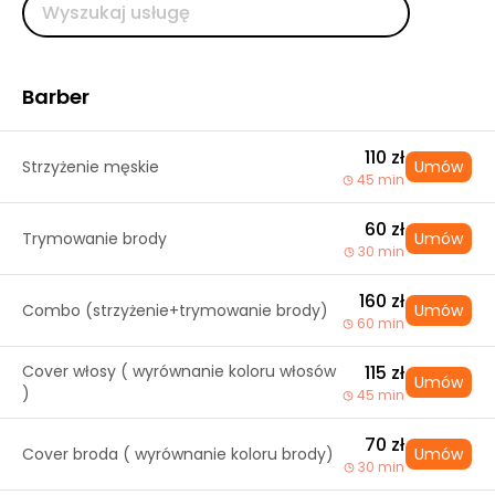
Barber
110 zł
Strzyżenie męskie
Umów
45 min
60 zł
Trymowanie brody
Umów
30 min
160 zł
Combo (strzyżenie+trymowanie brody)
Umów
60 min
Cover włosy ( wyrównanie koloru włosów
115 zł
Umów
)
45 min
70 zł
Cover broda ( wyrównanie koloru brody)
Umów
30 min