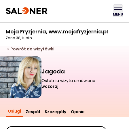
MENU
Moja Fryzjernia, www.mojafryzjernia.pl
Zana 38, Lublin
Powrót do wizytówki
Jagoda
Ostatnia wizyta umówiona
wczoraj
Usługi
Zespół
Szczegóły
Opinie