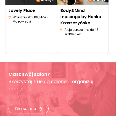
Lovely Place
Body&Mind
B
massage by Hanka
S
Warszawska 101, Mińsk
Mazowiecki
Kraszczyńska
W
Ś
Aleje Jerozolimskie 45,
Warszawa
Masz swój salon?
Skorzystaj z usług saloner i organizuj
pracę.
Dla salonu