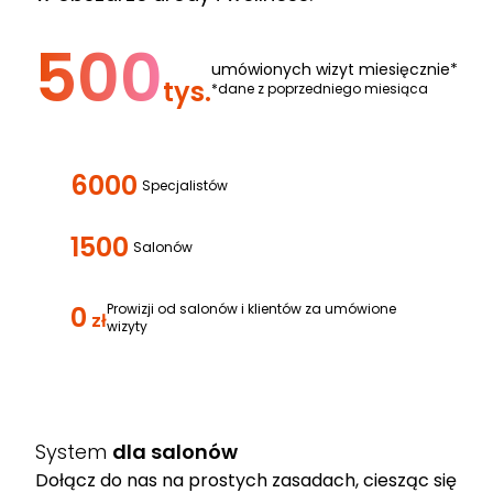
500
umówionych wizyt miesięcznie*
tys.
*dane z poprzedniego miesiąca
6000
Specjalistów
1500
Salonów
0
Prowizji od salonów i klientów za umówione
zł
wizyty
System
dla salonów
Dołącz do nas na prostych zasadach, ciesząc się