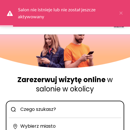
Logowanie dla obsługi salonów: przejdź do
Dla Salonu
a następnie
wybierz
Zaloguj się
Salon nie istnieje lub nie został jeszcze 
×
aktywowany
MENU
Zarezerwuj wizytę online
w
salonie w okolicy