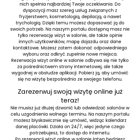
nich spełnia najbardziej Twoje oczekiwania. Do
dyspozycji masz szereg usług związanych z
fryzjerstwem, kosmetologią, depilacją, a nawet
trychologią. Dzięki temu możesz dopasować ją do
swoich potrzeb. Na naszym portalu dostępną masz nie
tylko rezerwację wizyt w salonie, ale także opinie
innych użytkowników, mapę dojazdu oraz dane
kontaktowe. Możesz zatem dokonać odpowiedniego
wyboru oraz odkryć zupełnie nowe miejsca.
Rezerwacja wizyt online w salonie odbywa się nie tylko
za pośrednictwem strony internetowej, ale także
wygodnej w obsłudze aplikacji. Pobierz ją, aby umówić
się na wizytę bezpośrednio ze swojego telefonu.
Zarezerwuj swoją wizytę online już
teraz!
Nie musisz już dłużej dzwonić lub odwiedzać salonów w
celu uzgodnienia wolnego terminu. Na naszym portalu
możesz błyskawicznie się umówić, widząc kalendarz
danej placówki. Działa on 24/7, więc jedyne czego
potrzebujesz, to dostęp do internetu.
Po rezerwacji wizyt online w salonie łatwo będziesz