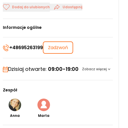
Dodaj do ulubionych
Udostępnij
Informacje ogólne
+48695263199
Zadzwoń
Dzisiaj otwarte:
09:00-19:00
Zobacz więcej
Zespół
Anna
Marta